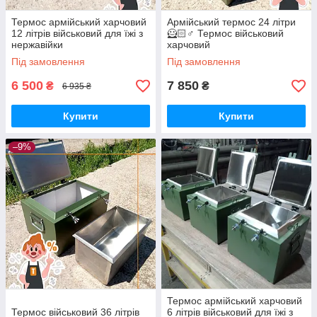
Термос армійський харчовий
Армійський термос 24 літри
12 літрів військовий для їжі з
🦸🏻♂️ Термос військовий
нержавійки
харчовий
Під замовлення
Під замовлення
6 500
7 850
₴
₴
6 935 ₴
Купити
Купити
–9%
Термос армійський харчовий
Термос військовий 36 літрів
6 літрів військовий для їжі з