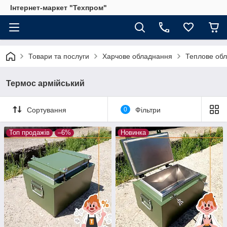
Інтернет-маркет "Техпром"
Товари та послуги
Харчове обладнання
Теплове об
Термос армійський
Сортування
0
Фільтри
Топ продажів
–6%
Новинка