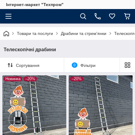
Інтернет-маркет "Техпром"
Товари та послуги
Драбини та стрем'янки
Телескопі
Телескопічні драбини
Сортування
0
Фільтри
Новинка
–20%
–20%