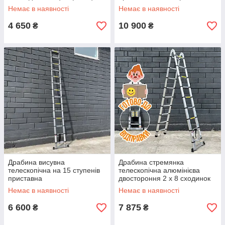
Немає в наявності
Немає в наявності
4 650
10 900
₴
₴
Драбина висувна
Драбина стремянка
телескопічна на 15 ступенів
телескопічна алюмінієва
приставна
двостороння 2 х 8 сходинок
Немає в наявності
Немає в наявності
6 600
7 875
₴
₴