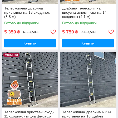
Телескопічна драбина
Драбина телескопічна
приставна на 13 сходинок
висувна алюмінієва на 14
(3.8 м)
сходинок (4.1 м)
Готово до відправки
Готово до відправки
5 350
5 750
₴
₴
6 687,50 ₴
7 187,50 ₴
Купити
Купити
Новинка
Телескопічні приставні сходи
Телескопічна драбина 6.2 м
11 сходинок міцна фіксація
приставна на 16 щаблів