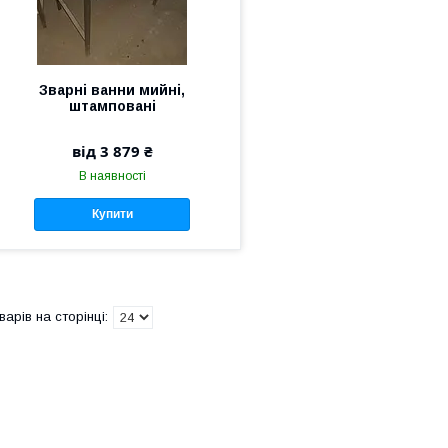
Зварні ванни мийні,
штамповані
від 3 879 ₴
В наявності
Купити