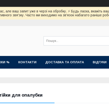
час, але ваш запит уже в черзі на обробку. ⚡️ Будь ласка, вкажіть
ивного звя'зку. Часто ми виходимо на зв'язок набагато раніше роб
ЖКИ %
КОНТАКТИ
ДОСТАВКА ТА ОПЛАТА
ВІДГУКИ
тійки для опалубки