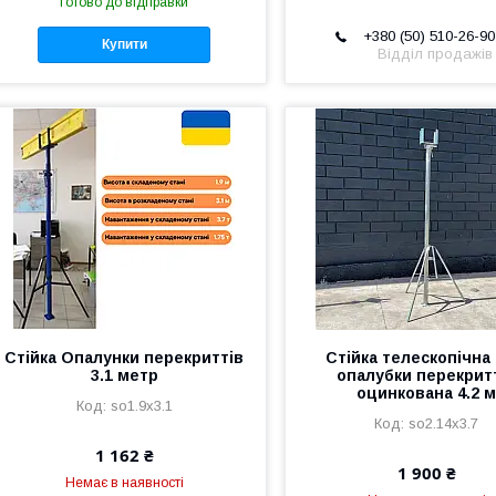
Готово до відправки
+380 (50) 510-26-90
Купити
Відділ продажів
Стійка Опалунки перекриттів
Стійка телескопічна
3.1 метр
опалубки перекрит
оцинкована 4.2 
so1.9x3.1
so2.14x3.7
1 162 ₴
1 900 ₴
Немає в наявності