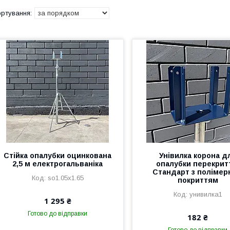
Стійка опалубки оцинкована
Унівилка корона д
2,5 м електрогальваніка
опалубки перекрит
Стандарт з поліме
so1.05x1.65
покриттям
унивилка1
1 295 ₴
Готово до відправки
182 ₴