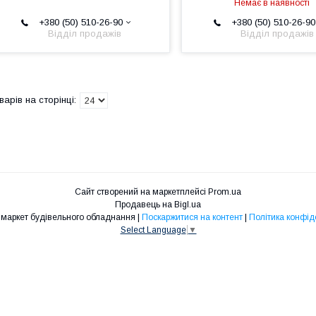
Немає в наявності
+380 (50) 510-26-90
+380 (50) 510-26-90
Відділ продажів
Відділ продажів
Сайт створений на маркетплейсі
Prom.ua
Продавець на Bigl.ua
Техпром - маркет будівельного обладнання |
Поскаржитися на контент
|
Політика конфід
Select Language
▼