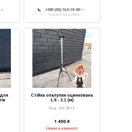
+380 (50) 510-26-90
Відділ продажів
 для
Стійка опалупки оцинкована
тів
1.9 - 3.1 (м)
м
so1.9х3.1
1 400 ₴
Немає в наявності