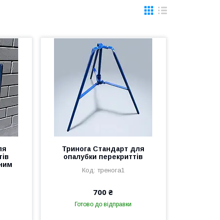
ля
Тринога Стандарт для
тів
опалубки перекриттів
рним
тренога1
700 ₴
Готово до відправки