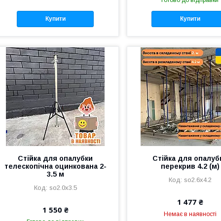
Готово до відправки
Купити
Купити
Стійка для опалубки
Стійка для опалуб
телескопічна оцинкована 2-
перекрив 4.2 (м)
3.5 м
so2.6x4.2
so2.0х3.5
1 477 ₴
1 550 ₴
Немає в наявності