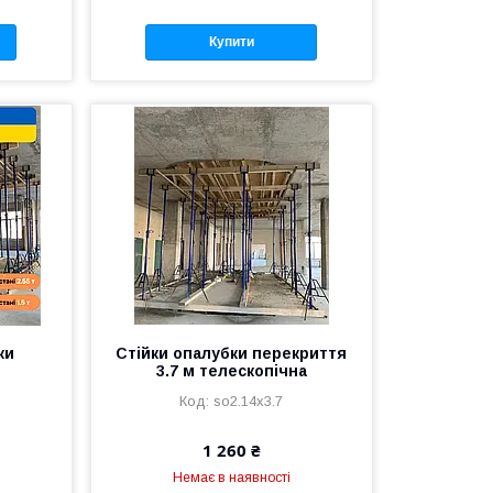
Купити
ки
Стійки опалубки перекриття
3.7 м телескопічна
so2.14x3.7
1 260 ₴
Немає в наявності