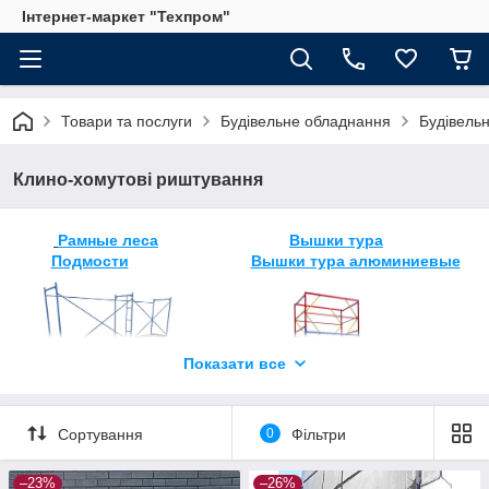
Інтернет-маркет "Техпром"
Товари та послуги
Будівельне обладнання
Будівель
Клино-хомутові риштування
Рамные леса
Вышки тура
Подмости
Вышки тура алюминиевые
Показати все
Сортування
0
Фільтри
–23%
–26%