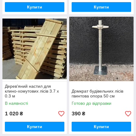
Купити
Купити
Дерев'яний настил для
клино-хомутових лісів 3.7 х
Домкрат будівельних лісів
0.3 м
гвинтова опора 50 см
В наявності
Готово до відправки
1 020
390
₴
₴
Купити
Купити