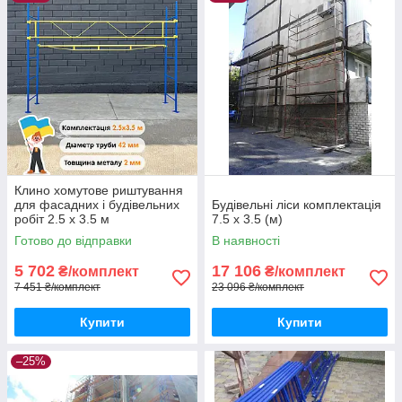
Клино хомутове риштування
для фасадних і будівельних
Будівельні ліси комплектація
робіт 2.5 х 3.5 м
7.5 х 3.5 (м)
Готово до відправки
В наявності
5 702
17 106
₴/комплект
₴/комплект
7 451 ₴/комплект
23 096 ₴/комплект
Купити
Купити
–25%