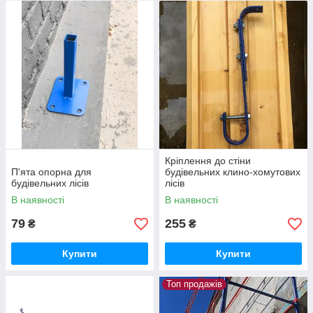
Кріплення до стіни
П'ята опорна для
будівельних клино-хомутових
будівельних лісів
лісів
В наявності
В наявності
79
255
₴
₴
Купити
Купити
Топ продажів