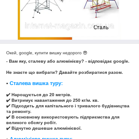
Окей, google, купити вишку недорого 😎
- Вам яку, сталеву або алюмінієву? - відповідає
google
.
Не знаєте що вибрати? Давайте розбиратися разом.
▪️
Сталева вишка туру:
✔️ Нарощується до 20 метрів.
✔️ Витримує навантаження до 250 кг/м. кв.
✔️ Підходить для капітального і тривалого будівництва
та ремонту.
✔️ В основному використовують підприємства для
великого обсягу робіт.
✔️ Відчутно дешевше алюмінієвої.