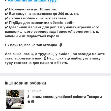
▪️
Алюмінієва вишка туру:
✔️ Нарощується до 10 метрів.
✔️ Витримує навантаження до 200 кг/м. кв.
✔️ Легше і мобільніше, ніж сталева.
✔️ Підійде для невеликих обсягів робіт.
✔️ Ідеальний варіант для робіт в умовах агресивного
навколишнього середовища і високої вологості, т. к.
алюміній не піддається корозії.
Як бачите, все не так складно. ✌️
Але якщо, все ж, є труднощі у виборі, ви завжди можете
зателефонувати нам. ☝️ Наші фахівці підберуть вишку
туру конкретно для вашого об'єкта.
Інші новини рубрики
31.12.2021
З новим роком, улюблені клієнти Техпром
🎄🎁