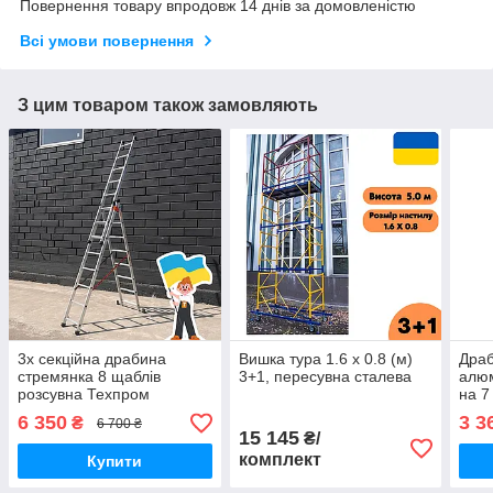
Повернення товару впродовж 14 днів за домовленістю
Всі умови повернення
З цим товаром також замовляють
3х секційна драбина
Вишка тура 1.6 х 0.8 (м)
Драб
стремянка 8 щаблів
3+1, пересувна сталева
алюм
розсувна Техпром
на 7
6 350
3 3
₴
6 700 ₴
15 145
₴/
комплект
Купити