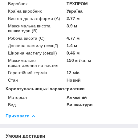
Виробник
ТЕХПРОМ
Країна виробник
Україна
Висота до платформи (А)
2.77 м
Максимальна висота
3.9 м
вишки тури (В)
Робоча висота (С)
4.77 м
Довжина настилу (секції)
1.4 м
Ширина настилу (секції)
0.46 м
Максимальне
150 кг/кв. м
навантаження на настил
Гарантійний термін
12 міс
Стан
Новий
Користувальницькі характеристики
Матеріал
Алюміній
Вид
Вишки-тури
Приховати
Умови доставки