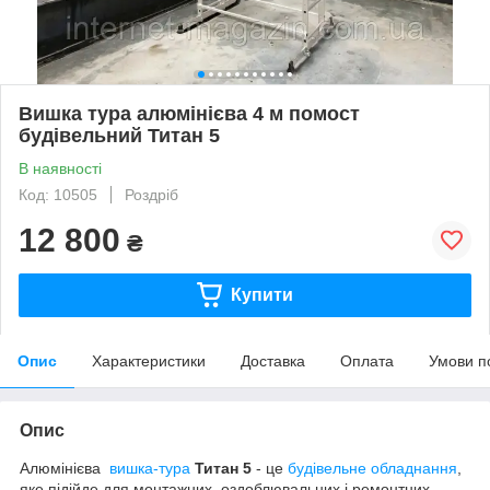
Вишка тура алюмінієва 4 м помост
будівельний Титан 5
В наявності
Код: 10505
Роздріб
12 800
₴
Купити
Опис
Характеристики
Доставка
Оплата
Умови п
Опис
Алюмінієва
вишка-тура
Титан 5
- це
будівельне обладнання
,
яке підійде для монтажних, оздоблювальних і ремонтних