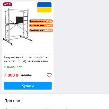
–2%
Будівельний поміст робоча
висота 3.0 (м), алюмінієвий
В наявності
7 800
₴
8 000 ₴
Купити
Про нас