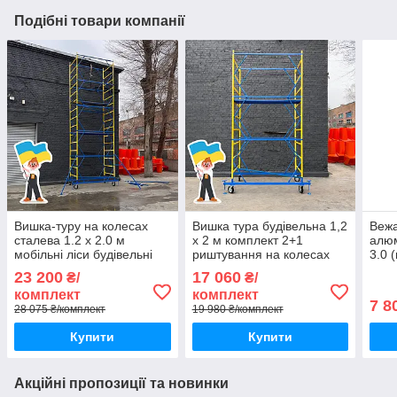
Подібні товари компанії
Вишка-туру на колесах
Вишка тура будівельна 1,2
Вежа
сталева 1.2 х 2.0 м
х 2 м комплект 2+1
алюм
мобільні ліси будівельні
риштування на колесах
3.0 
4+1 Техпром
23 200
17 060
₴/
₴/
комплект
комплект
7 8
28 075 ₴/комплект
19 980 ₴/комплект
Купити
Купити
Акційні пропозиції та новинки