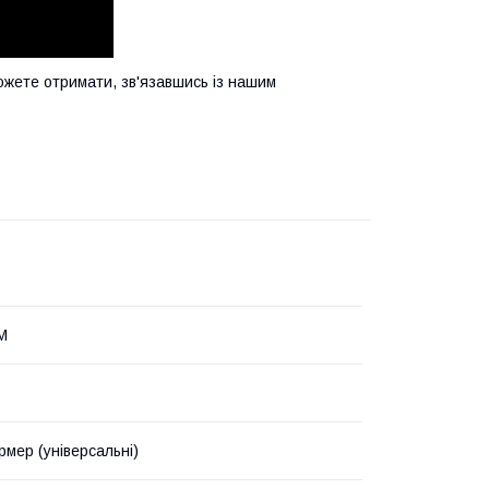
ожете отримати, зв'язавшись із нашим
М
мер (універсальні)