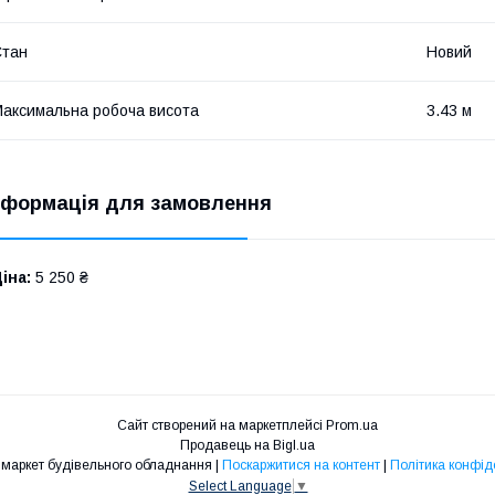
Стан
Новий
аксимальна робоча висота
3.43 м
нформація для замовлення
іна:
5 250 ₴
Сайт створений на маркетплейсі
Prom.ua
Продавець на Bigl.ua
Техпром - маркет будівельного обладнання |
Поскаржитися на контент
|
Політика конфід
Select Language
▼