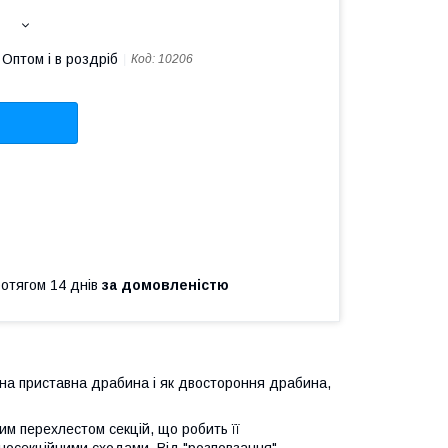
Оптом і в роздріб
Код:
10206
ротягом 14 днів
за домовленістю
на приставна драбина і як двостороння драбина,
им перехлестом секцій, що робить її
носекційними сходами. Від "розповзання"