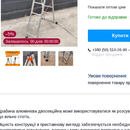
Показати оптові ціни
Готово до відправки
–5%
Купити
Залишилось
0
0
днів
0
0
0
0
0
0
+380 (50) 510-26-90
Відділ продажів
повернення товару п
рабина алюмінієва двосекційна може використовуватися як розсув
о вільно стоїть.
іцність конструкції в приставному вигляді забезпечується необхідн
онструктивно складнішою, важчою і тому дорожчою порівняно з од