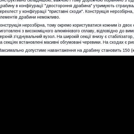
рабину в конфігурації "двостороння драбина" утримують страхува
ерехлест у конфігурації "приставні сходи". Конструкція нерозбірна
лементів драбини неможливо.
онструкція нерозбірна, тому окремо користуватися кожним із двох 
иготовлені з високоміцного алюмінієвого сплаву, відповідно до ви
ерхній з'єднувальний вузол. На широкій секції внизу є стабілізатор
а секціях встановлені масивні обгумовані черевики. На сходах є р
аксимально допустиме навантаження на драбину становить 150 (к