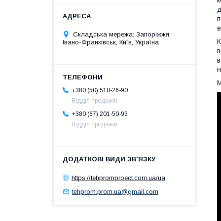
д
п
е
Складська мережа: Запоріжжя,
К
Івано-Франківськ, Київ, Україна
в
в
н
М
+380 (50) 510-26-90
Відділ продажів
+380 (67) 201-50-93
Відділ продажів
https://tehpromproect.com.ua/ua
tehprom.prom.ua@gmail.com