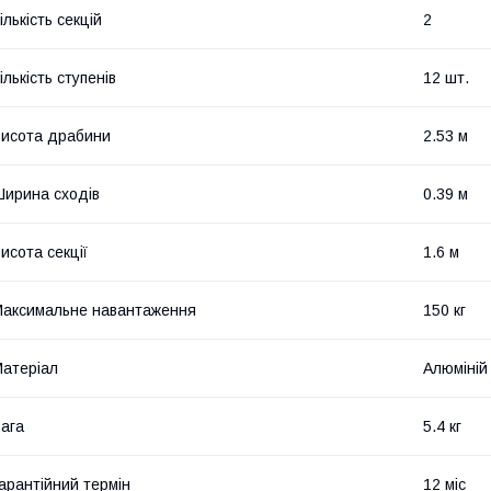
ількість секцій
2
ількість ступенів
12 шт.
исота драбини
2.53 м
ирина сходів
0.39 м
исота секції
1.6 м
аксимальне навантаження
150 кг
атеріал
Алюміній
ага
5.4 кг
арантійний термін
12 міс