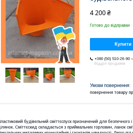
4 200 ₴
Готово до відправки
Купити
+380 (50) 510-26-90
Відділ продажів
повернення товару п
ластиковий будівельний сміттєспуск призначений для безпечного і
ілянок. Сміттєскид складається з приймальних горловин, ланок смі
пеціальних металевих кронштейнів і гасителів швидкості. Легко пі