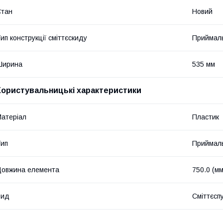
Стан
Новий
ип конструкції сміттєскиду
Приймаль
Ширина
535 мм
Користувальницькі характеристики
атеріал
Пластик
ип
Приймаль
овжина елемента
750.0 (мм
Вид
Сміттєсп