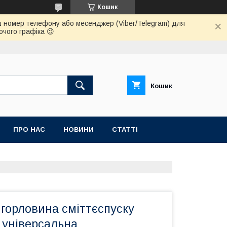
Кошик
 ваш номер телефону або месенджер (Viber/Telegram) для
очого графіка 😉
Кошик
ПРО НАС
НОВИНИ
СТАТТІ
горловина сміттєспуску
 універсальна