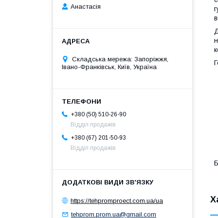
Анастасія
г
в
Д
н
к
Складська мережа: Запоріжжя,
Г
Івано-Франківськ, Київ, Україна
+380 (50) 510-26-90
Відділ продажів
+380 (67) 201-50-93
Відділ продажів
Б
Х
https://tehpromproect.com.ua/ua
tehprom.prom.ua@gmail.com