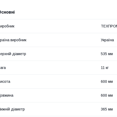
Основні
иробник
ТЕХПРО
раїна виробник
Україна
ерхній діаметр
535 мм
ага
11 кг
исота
600 мм
Довжина
600 мм
ижній діаметр
365 мм