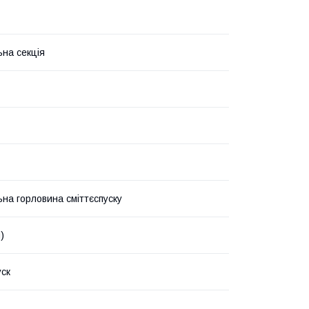
на секція
на горловина сміттєспуску
)
уск