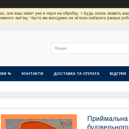
час, але ваш запит уже в черзі на обробку. ⚡️ Будь ласка, вкажіть
ивного звя'зку. Часто ми виходимо на зв'язок набагато раніше роб
ЖКИ %
КОНТАКТИ
ДОСТАВКА ТА ОПЛАТА
ВІДГУКИ
Приймальна 
будівельного