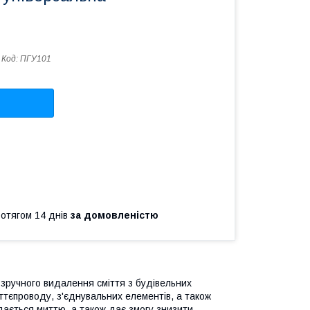
Код:
ПГУ101
ротягом 14 днів
за домовленістю
 зручного видалення сміття з будівельних
ттєпроводу, з'єднувальних елементів, а також
ддається миттю, а також дає змогу знизити