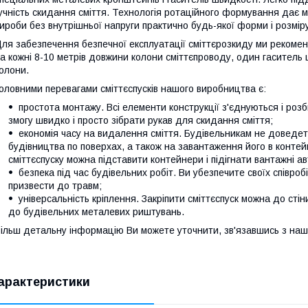
учність скидання сміття. Технологія ротаційного формування дає м
ироби без внутрішньої напруги практично будь-якої форми і розмір
ля забезпечення безпечної експлуатації сміттєрозкиду ми реком
а кожні 8-10 метрів довжини колони сміттєпроводу, один гаситель 
олони.
оловними перевагами сміттєспусків нашого виробництва є:
простота монтажу. Всі елементи конструкції з'єднуються і роз
змогу швидко і просто зібрати рукав для скидання сміття;
економія часу на видалення сміття. Будівельникам не доведеть
будівництва по поверхах, а також на завантаження його в конте
сміттєспуску можна підставити контейнери і підігнати вантажні ав
безпека під час будівельних робіт. Ви убезпечите своїх співроб
призвести до травм;
універсальність кріплення. Закріпити сміттєспуск можна до стіни 
до будівельних металевих риштувань.
ільш детальну інформацію Ви можете уточнити, зв'язавшись з на
арактеристики