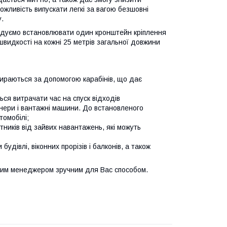
ожливість випускати легкі за вагою безшовні
у.
ендуємо встановлювати один кронштейн кріплення
швидкості на кожні 25 метрів загальної довжини
бираються за допомогою карабінів, що дає
ся витрачати час на спуск відходів
йнери і вантажні машини. До встановленого
томобілі;
ітників від зайвих навантажень, які можуть
будівлі, віконних прорізів і балконів, а також
шим менеджером зручним для Вас способом.