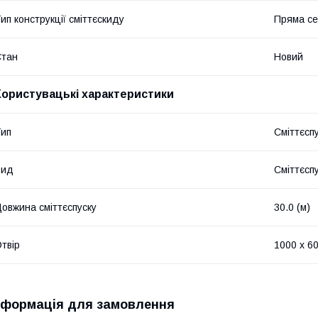
ип конструкції сміттєскиду
Пряма се
Стан
Новий
Користувацькi характеристики
ип
Сміттєсп
Вид
Сміттєсп
овжина сміттєспуску
30.0 (м)
твір
1000 х 60
нформація для замовлення