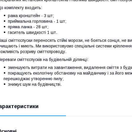
о комплекту входить:
рама кронштейн - 3 шт;
приймальна горловина - 1 шт;
пряма ланка - 28 шт;
гаситель швидкості 1 шт.
аші сміттєспуски переносять стійкі морози, не бояться сонця, не ви
чищають і миють. Ми використовуємо спеціальні системи кріплення
ожливість розриву сміттєпроводу.
ереваги сміттєспусків на будівельній ділянці:
зменшують витрати на завантаження, видалення сміття з буд
покращують екологічну обстановку на майданчику і за його меж
перешкоджає утворенню пилу;
знижує шум на будівництві.
арактеристики
Основні