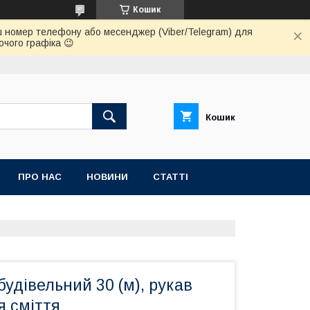
Кошик
 ваш номер телефону або месенджер (Viber/Telegram) для
очого графіка 😉
Кошик
ПРО НАС
НОВИНИ
СТАТТІ
будівельний 30 (м), рукав
я сміття