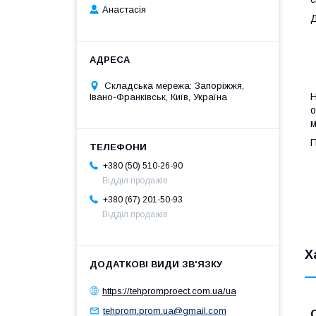
Анастасія
Д
Складська мережа: Запоріжжя,
Н
Івано-Франківськ, Київ, Україна
о
м
П
+380 (50) 510-26-90
Відділ продажів
+380 (67) 201-50-93
Відділ продажів
Х
https://tehpromproect.com.ua/ua
tehprom.prom.ua@gmail.com