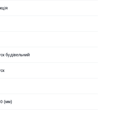
кція
уск будівельний
уск
0 (мм)