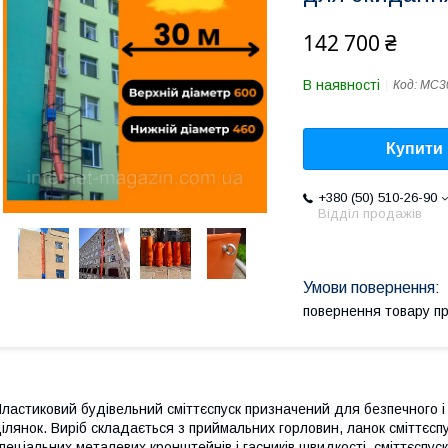
142 700 ₴
В наявності
Код:
МС3
Купити
+380 (50) 510-26-90
Відділ продажів
повернення товару п
ластиковий будівельний сміттєспуск призначений для безпечного і
ілянок. Виріб складається з приймальних горловин, ланок сміттєспу
пеціальних металевих кронштейнів і гасників швидкості. сміттєспуск