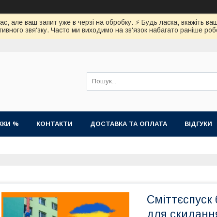
час, але ваш запит уже в черзі на обробку. ⚡️ Будь ласка, вкажіть
ивного звя'зку. Часто ми виходимо на зв'язок набагато раніше роб
ЖКИ %
КОНТАКТИ
ДОСТАВКА ТА ОПЛАТА
ВІДГУКИ
Сміттєспуск 
для скиданн