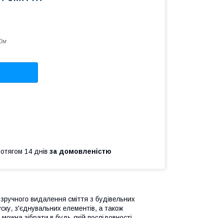
0м
ротягом 14 днів
за домовленістю
 зручного видалення сміття з будівельних
ску, з'єднувальних елементів, а також
 можна зібрати в будь-якій послідовності.