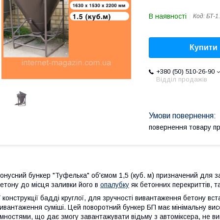
В наявності
Код:
БТ-1
Купити
+380 (50) 510-26-90
Відділ продажів
повернення товару п
онусний бункер "Туфелька" об'ємом 1,5 (куб. м) призначений для 
етону до місця заливки його в
опалубку
як бетонних перекриттів, та
 конструкції бадді круглої, для зручності вивантаження бетону вс
ивантаження суміші. Цей поворотний бункер БП має мінімальну вис
мностями, що дає змогу завантажувати відьму з автоміксера, не 