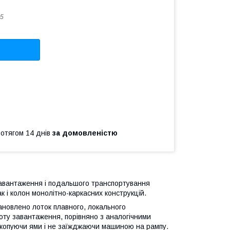
.5
ротягом 14 днів
за домовленістю
завантаження і подальшого транспортування
к і колон монолітно-каркасних конструкцій.
тановлено лоток плавного, локального
оту завантаження, порівняно з аналогічними
викопуючи ями і не заїжджаючи машиною на рампу.