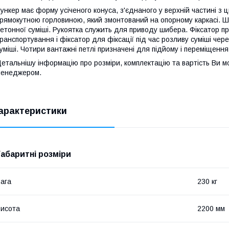
ункер має форму усіченого конуса, з'єднаного у верхній частині з 
рямокутною горловиною, який змонтований на опорному каркасі. 
етонної суміші. Рукоятка служить для приводу шибера. Фіксатор пр
ранспортування і фіксатор для фіксації під час розливу суміші чер
уміші. Чотири вантажні петлі призначені для підйому і переміщенн
етальнішу інформацію про розміри, комплектацію та вартість Ви м
менеджером.
арактеристики
Габаритні розміри
ага
230 кг
исота
2200 мм