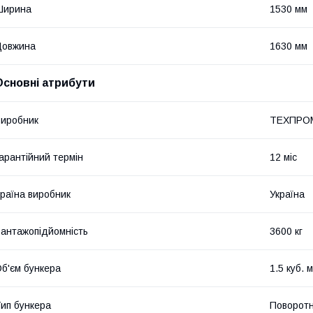
Ширина
1530 мм
Довжина
1630 мм
Основні атрибути
иробник
ТЕХПРО
арантійний термін
12 міс
раїна виробник
Україна
антажопідйомність
3600 кг
б'єм бункера
1.5 куб. м
ип бункера
Поворот