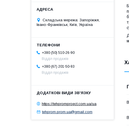
Б
п
б
Складська мережа: Запоріжжя,
т
Івано-Франківськ, Київ, Україна
с
Д
+380 (50) 510-26-90
Відділ продажів
Х
+380 (67) 201-50-93
Відділ продажів
В
https://tehpromproect.com.ua/ua
tehprom.prom.ua@gmail.com
В