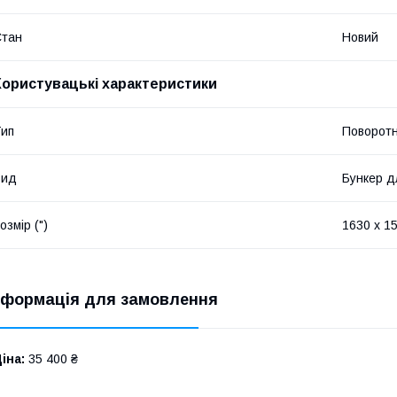
Стан
Новий
Користувацькi характеристики
ип
Поворот
Вид
Бункер д
озмір (")
1630 х 15
нформація для замовлення
іна:
35 400 ₴