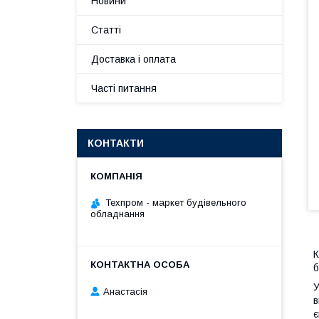
Новини
Статті
Доставка і оплата
Часті питання
КОНТАКТИ
Техпром - маркет будівельного
обладнання
К
б
У
Анастасія
в
є