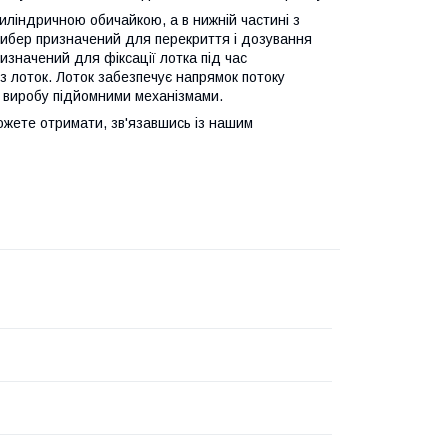
циліндричною обичайкою, а в нижній частині з
Шибер призначений для перекриття і дозування
изначений для фіксації лотка під час
ез лоток. Лоток забезпечує напрямок потоку
я виробу підйомними механізмами.
ожете отримати, зв'язавшись із нашим