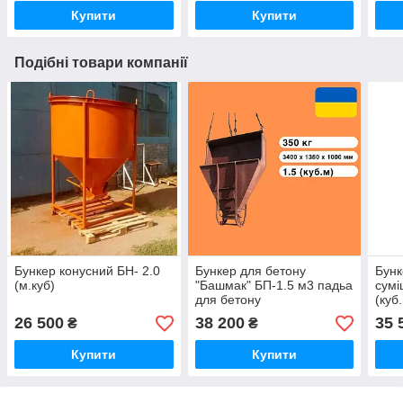
Купити
Купити
Подібні товари компанії
Бункер конусний БН- 2.0
Бункер для бетону
Бунк
(м.куб)
"Башмак" БП-1.5 м3 падьа
сумі
для бетону
(куб
26 500
38 200
35 
₴
₴
Купити
Купити