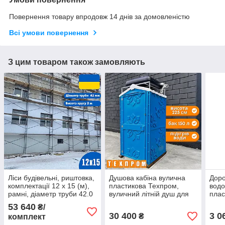
Повернення товару впродовж 14 днів за домовленістю
Всі умови повернення
З цим товаром також замовляють
Ліси будівельні, риштовка,
Душова кабіна вулична
Доро
комплектації 12 х 15 (м),
пластикова Техпром,
вод
рамні, діаметр труби 42.0
вуличний літній душ для
плас
(мм)
дачі синій
доро
53 640
₴/
30 400
3 0
₴
комплект