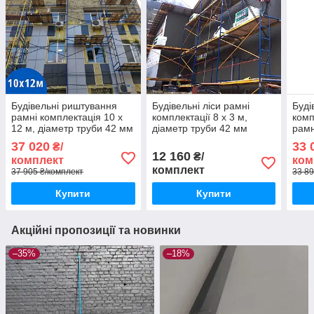
Будівельні риштування
Будівельні ліси рамні
Буді
рамні комплектація 10 х
комплектації 8 х 3 м,
комп
12 м, діаметр труби 42 мм
діаметр труби 42 мм
рамн
(мм)
37 020
33 
₴/
12 160
₴/
комплект
ком
комплект
37 905 ₴/комплект
33 89
Купити
Купити
Акційні пропозиції та новинки
–35%
–18%