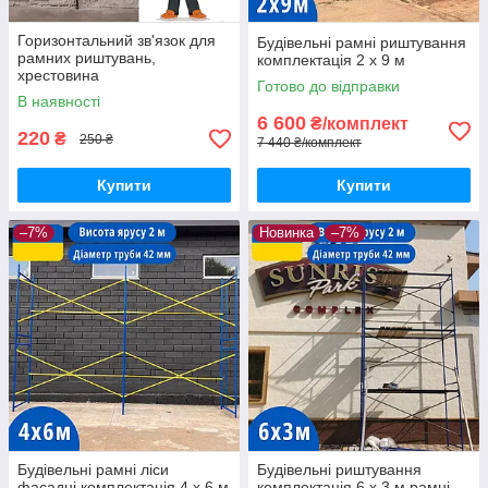
Горизонтальний зв'язок для
Будівельні рамні риштування
рамних риштувань,
комплектація 2 х 9 м
хрестовина
Готово до відправки
В наявності
6 600
₴/комплект
220
₴
250 ₴
7 440 ₴/комплект
Купити
Купити
–7%
Новинка
–7%
Будівельні рамні ліси
Будівельні риштування
фасадні комплектація 4 х 6 м
комплектація 6 х 3 м рамні,