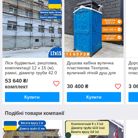
Ліси будівельні, риштовка,
Душова кабіна вулична
Доро
комплектації 12 х 15 (м),
пластикова Техпром,
вод
рамні, діаметр труби 42.0
вуличний літній душ для
плас
(мм)
дачі синій
доро
53 640
₴/
30 400
3 0
₴
комплект
Купити
Купити
Подібні товари компанії