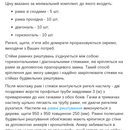
Ціну вказано за мінімальний комплект, до якого входить:
рама зі сходами - 5 шт;
рама прохідна - 10 шт;
діагональ - 10 шт;
горизонталь - 10 шт.
Ригелі, щити, п'яти або домкрати прораховуються окремо,
виходячи з Ваших потреб.
Стійки рамних риштувань з'єднуються між собою
горизонтальними і діагональними стяжками, які кріпляться на
рами за допомогою прапорцевого замка. Такий спосіб
кріплення дає змогу швидко і надійно закріплювати стяжки на
стійках будівельних риштувань.
Після монтажу рам і стяжок монтуються ригелі настилу - дві
поздовжні жорсткі профільні труби завдовжки 3 (м) з
привареними до них гачками з обох боків. Гачки в тримачах
настилу щільно лягають на трубу рами, не даючи ригелям
рухатися. Настили на
рамні риштування
виконуються з
дерева: щити 950 х 950 товщиною 250 (мм). Рамні полегшені
будівельні риштування обов'язково мають кріпитися до стіни
за допомогою анкерів і кронштейнів. Анкер забивається в
стіну і за нього кріпиться кронштейн, який кріпиться на стійку