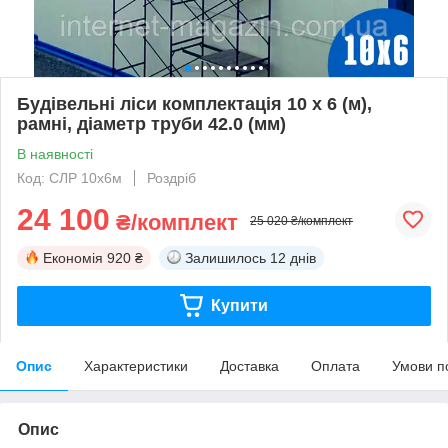
Будівельні ліси комплектація 10 х 6 (м),
рамні, діаметр труби 42.0 (мм)
В наявності
Код: СЛР 10х6м
Роздріб
24 100
₴/комплект
25 020 ₴/комплект
Економія
920 ₴
Залишилось
12 днів
Купити
Опис
Характеристики
Доставка
Оплата
Умови п
Опис