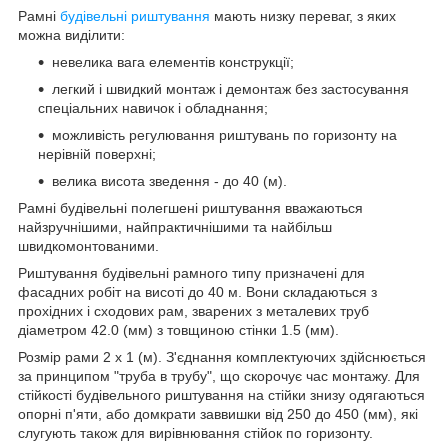
Рамні
будівельні риштування
мають низку переваг, з яких
можна виділити:
невелика вага елементів конструкції;
легкий і швидкий монтаж і демонтаж без застосування
спеціальних навичок і обладнання;
можливість регулювання риштувань по горизонту на
нерівній поверхні;
велика висота зведення - до 40 (м).
Рамні будівельні полегшені риштування вважаються
найзручнішими, найпрактичнішими та найбільш
швидкомонтованими.
Риштування будівельні рамного типу призначені для
фасадних робіт на висоті до 40 м. Вони складаються з
прохідних і сходових рам, зварених з металевих труб
діаметром 42.0 (мм) з товщиною стінки 1.5 (мм).
Розмір рами 2 х 1 (м). З'єднання комплектуючих здійснюється
за принципом "труба в трубу", що скорочує час монтажу. Для
стійкості будівельного риштування на стійки знизу одягаються
опорні п'яти, або домкрати заввишки від 250 до 450 (мм), які
слугують також для вирівнювання стійок по горизонту.