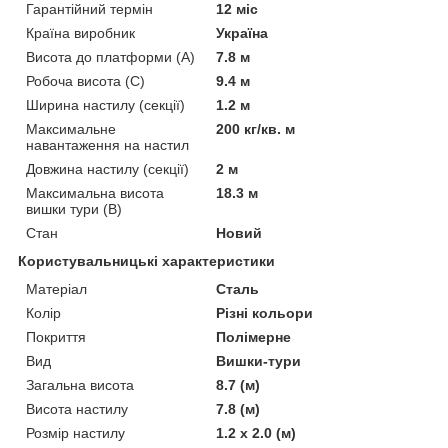
Гарантійний термін
12 міс
Країна виробник
Україна
Висота до платформи (А)
7.8 м
Робоча висота (С)
9.4 м
Ширина настилу (секції)
1.2 м
Максимальне
200 кг/кв. м
навантаження на настил
Довжина настилу (секції)
2 м
Максимальна висота
18.3 м
вишки тури (В)
Стан
Новий
Користувальницькі характеристики
Матеріал
Сталь
Колір
Різні кольори
Покриття
Полімерне
Вид
Вишки-тури
Загальна висота
8.7 (м)
Висота настилу
7.8 (м)
Розмір настилу
1.2 х 2.0 (м)