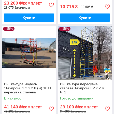
23 200
₴/комплект
10 715
₴
12 605 ₴
28 075 ₴/комплект
Купити
Купити
–15%
–15%
Вишка-тура модель
Вишка тура пересувна
"Техпром" 1.2 х 2.0 (м) 10+1,
сталева Техпром 1.2 х 2 м
пересувна сталева
6+1
В наявності
Готово до відправки
41 140
29 100
₴/комплект
₴/комплект
48 201 ₴/комплект
34 090 ₴/комплект