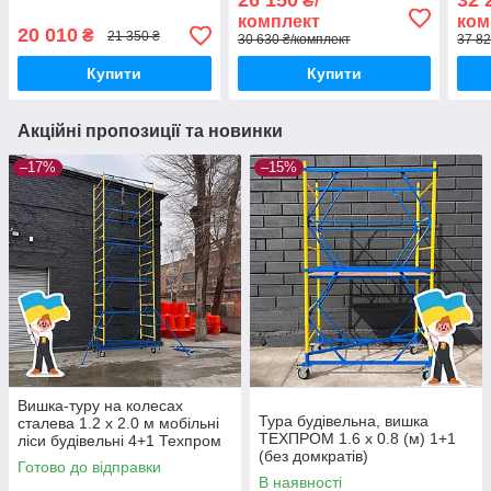
26 150
32 
₴/
комплект
ком
20 010
₴
21 350 ₴
30 630 ₴/комплект
37 82
Купити
Купити
Акційні пропозиції та новинки
–17%
–15%
Вишка-туру на колесах
Тура будівельна, вишка
сталева 1.2 х 2.0 м мобільні
ТЕХПРОМ 1.6 х 0.8 (м) 1+1
ліси будівельні 4+1 Техпром
(без домкратів)
Готово до відправки
В наявності