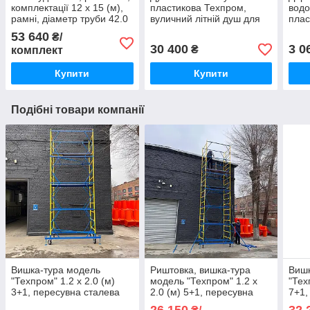
комплектації 12 х 15 (м),
пластикова Техпром,
вод
рамні, діаметр труби 42.0
вуличний літній душ для
плас
(мм)
дачі синій
доро
53 640
₴/
30 400
3 0
₴
комплект
Купити
Купити
Подібні товари компанії
Вишка-тура модель
Риштовка, вишка-тура
Вишк
"Техпром" 1.2 х 2.0 (м)
модель "Техпром" 1.2 х
"Тех
3+1, пересувна сталева
2.0 (м) 5+1, пересувна
7+1,
сталева