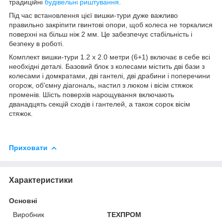
традиційні
будівельні риштування
.
Під час встановлення цієї вишки-тури дуже важливо
правильно закріпити гвинтові опори, щоб колеса не торкалися
поверхні на більш ніж 2 мм. Це забезпечує стабільність і
безпеку в роботі.
Комплект вишки-тури 1.2 х 2.0 метри (6+1) включає в себе всі
необхідні деталі. Базовий блок з колесами містить дві бази з
колесами і домкратами, дві гантелі, дві драбини і поперечини
огорож, об'ємну діагональ, настил з люком і вісім стяжок
променів. Шість поверхів нарощування включають
дванадцять секцій сходів і гантелей, а також сорок вісім
стяжок.
Приховати
Характеристики
Основні
Виробник
ТЕХПРОМ