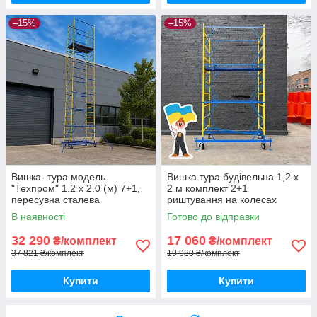
–15%
–15%
Вишка- тура модель
Вишка тура будівельна 1,2 х
"Техпром" 1.2 х 2.0 (м) 7+1,
2 м комплект 2+1
пересувна сталева
риштування на колесах
В наявності
Готово до відправки
32 290
17 060
₴/комплект
₴/комплект
37 821 ₴/комплект
19 980 ₴/комплект
Купити
Купити