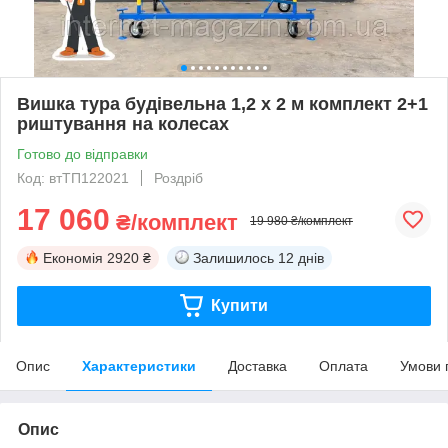
Вишка тура будівельна 1,2 х 2 м комплект 2+1
риштування на колесах
Готово до відправки
Код: втТП122021
Роздріб
17 060
₴/комплект
19 980 ₴/комплект
Економія
2920 ₴
Залишилось
12 днів
Купити
Опис
Характеристики
Доставка
Оплата
Умови 
Опис