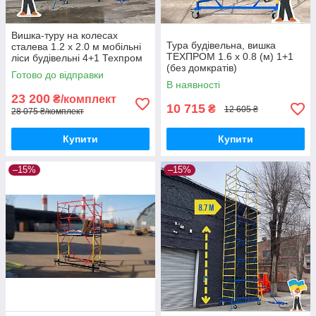
Вишка-туру на колесах
Тура будівельна, вишка
сталева 1.2 х 2.0 м мобільні
ТЕХПРОМ 1.6 х 0.8 (м) 1+1
ліси будівельні 4+1 Техпром
(без домкратів)
Готово до відправки
В наявності
23 200
₴/комплект
10 715
₴
12 605 ₴
28 075 ₴/комплект
Купити
Купити
–15%
–15%