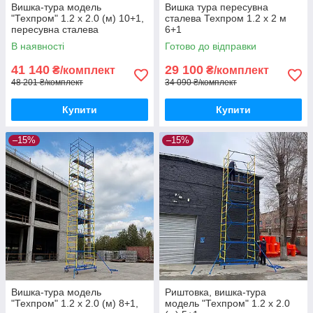
Вишка-тура модель
Вишка тура пересувна
"Техпром" 1.2 х 2.0 (м) 10+1,
сталева Техпром 1.2 х 2 м
пересувна сталева
6+1
В наявності
Готово до відправки
41 140
29 100
₴/комплект
₴/комплект
48 201 ₴/комплект
34 090 ₴/комплект
Купити
Купити
–15%
–15%
Вишка-тура модель
Риштовка, вишка-тура
"Техпром" 1.2 х 2.0 (м) 8+1,
модель "Техпром" 1.2 х 2.0