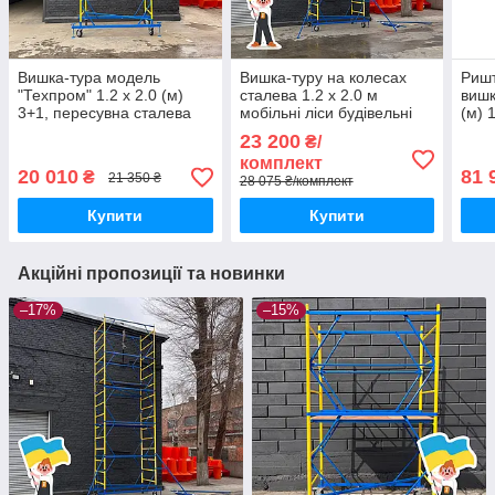
Вишка-тура модель
Вишка-туру на колесах
Ришт
"Техпром" 1.2 х 2.0 (м)
сталева 1.2 х 2.0 м
вишк
3+1, пересувна сталева
мобільні ліси будівельні
(м) 
4+1 Техпром
стал
23 200
₴/
комплект
20 010
81 
₴
21 350 ₴
28 075 ₴/комплект
Купити
Купити
Акційні пропозиції та новинки
–17%
–15%