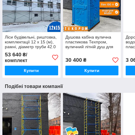
Ліси будівельні, риштовка,
Душова кабіна вулична
Доро
комплектації 12 х 15 (м),
пластикова Техпром,
вод
рамні, діаметр труби 42.0
вуличний літній душ для
плас
(мм)
дачі синій
доро
53 640
₴/
30 400
3 0
₴
комплект
Купити
Купити
Подібні товари компанії