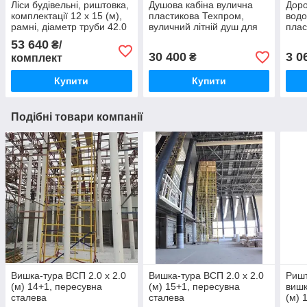
Ліси будівельні, риштовка,
Душова кабіна вулична
Доро
комплектації 12 х 15 (м),
пластикова Техпром,
вод
рамні, діаметр труби 42.0
вуличний літній душ для
плас
(мм)
дачі синій
доро
53 640
₴/
30 400
3 0
₴
комплект
Купити
Купити
Подібні товари компанії
Вишка-тура ВСП 2.0 х 2.0
Вишка-тура ВСП 2.0 х 2.0
Ришт
(м) 14+1, пересувна
(м) 15+1, пересувна
вишк
сталева
сталева
(м) 