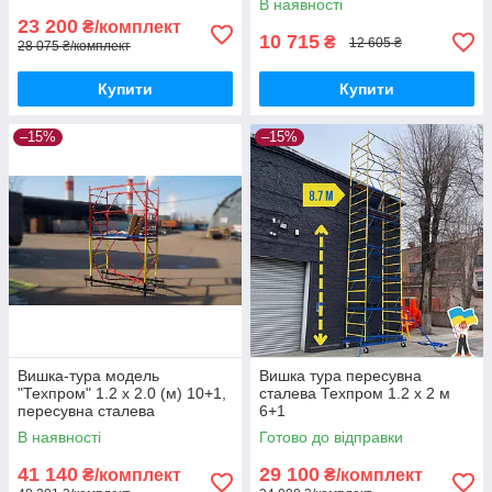
В наявності
23 200
₴/комплект
10 715
₴
12 605 ₴
28 075 ₴/комплект
Купити
Купити
–15%
–15%
Вишка-тура модель
Вишка тура пересувна
"Техпром" 1.2 х 2.0 (м) 10+1,
сталева Техпром 1.2 х 2 м
пересувна сталева
6+1
В наявності
Готово до відправки
41 140
29 100
₴/комплект
₴/комплект