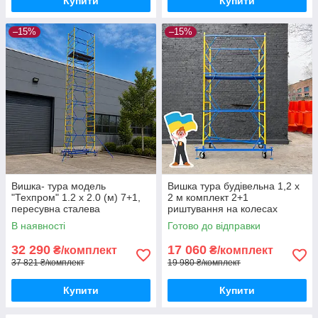
Купити
Купити
–15%
–15%
Вишка- тура модель
Вишка тура будівельна 1,2 х
"Техпром" 1.2 х 2.0 (м) 7+1,
2 м комплект 2+1
пересувна сталева
риштування на колесах
В наявності
Готово до відправки
32 290
17 060
₴/комплект
₴/комплект
37 821 ₴/комплект
19 980 ₴/комплект
Купити
Купити