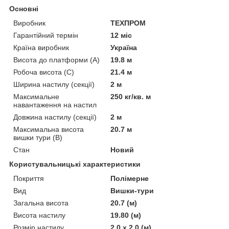
Основні
Виробник
ТЕХПРОМ
Гарантійний термін
12 міс
Країна виробник
Україна
Висота до платформи (А)
19.8 м
Робоча висота (С)
21.4 м
Ширина настилу (секції)
2 м
Максимальне
250 кг/кв. м
навантаження на настил
Довжина настилу (секції)
2 м
Максимальна висота
20.7 м
вишки тури (В)
Стан
Новий
Користувальницькі характеристики
Покриття
Полімерне
Вид
Вишки-тури
Загальна висота
20.7 (м)
Висота настилу
19.80 (м)
Розмір настилу
2.0 х 2.0 (м)