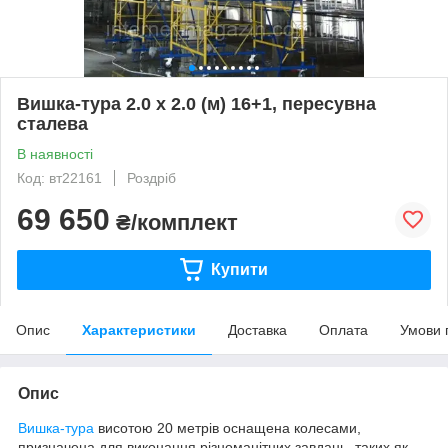
Вишка-тура 2.0 х 2.0 (м) 16+1, пересувна
сталева
В наявності
Код: вт22161
Роздріб
69 650
₴/комплект
Купити
Опис
Характеристики
Доставка
Оплата
Умови 
Опис
Вишка-тура
висотою 20 метрів оснащена колесами,
призначена для виконання різноманітних завдань, таких як