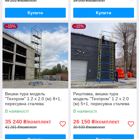
48 201 ₴/комплект
34 090 ₴/комплект
Купити
Купити
–15%
–15%
Вишка-тура модель
Риштовка, вишка-тура
"Техпром" 1.2 х 2.0 (м) 8+1,
модель "Техпром" 1.2 х 2.0
пересувна сталева
(м) 5+1, пересувна сталева
В наявності
В наявності
35 240
26 150
₴/комплект
₴/комплект
41 281 ₴/комплект
30 630 ₴/комплект