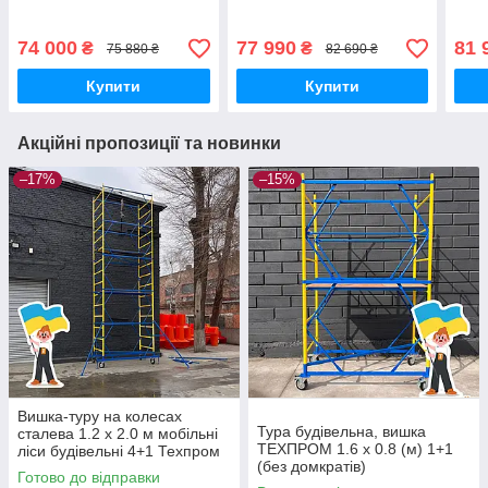
стал
74 000
77 990
81 
₴
₴
75 880 ₴
82 690 ₴
Купити
Купити
Акційні пропозиції та новинки
–17%
–15%
Вишка-туру на колесах
Тура будівельна, вишка
сталева 1.2 х 2.0 м мобільні
ТЕХПРОМ 1.6 х 0.8 (м) 1+1
ліси будівельні 4+1 Техпром
(без домкратів)
Готово до відправки