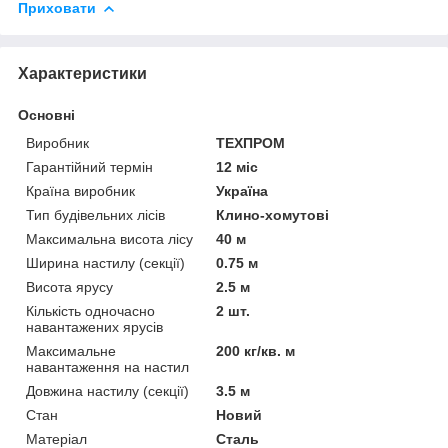
Приховати
Характеристики
Основні
Виробник
ТЕХПРОМ
Гарантійний термін
12 міс
Країна виробник
Україна
Тип будівельних лісів
Клино-хомутові
Максимальна висота лісу
40 м
Ширина настилу (секції)
0.75 м
Висота ярусу
2.5 м
Кількість одночасно
2 шт.
навантажених ярусів
Максимальне
200 кг/кв. м
навантаження на настил
Довжина настилу (секції)
3.5 м
Стан
Новий
Матеріал
Сталь