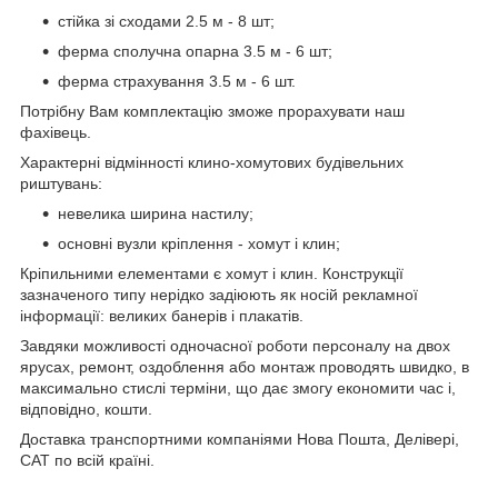
стійка зі сходами 2.5 м - 8 шт;
ферма сполучна опарна 3.5 м - 6 шт;
ферма страхування 3.5 м - 6 шт.
Потрібну Вам комплектацію зможе прорахувати наш
фахівець.
Характерні відмінності клино-хомутових будівельних
риштувань:
невелика ширина настилу;
основні вузли кріплення - хомут і клин;
Кріпильними елементами є хомут і клин. Конструкції
зазначеного типу нерідко задіюють як носій рекламної
інформації: великих банерів і плакатів.
Завдяки можливості одночасної роботи персоналу на двох
ярусах, ремонт, оздоблення або монтаж проводять швидко, в
максимально стислі терміни, що дає змогу економити час і,
відповідно, кошти.
Доставка транспортними компаніями Нова Пошта, Делівері,
САТ по всій країні.