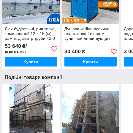
Ліси будівельні, риштовка,
Душова кабіна вулична
Доро
комплектації 12 х 15 (м),
пластикова Техпром,
вод
рамні, діаметр труби 42.0
вуличний літній душ для
плас
(мм)
дачі синій
доро
53 640
₴/
30 400
3 0
₴
комплект
Купити
Купити
Подібні товари компанії