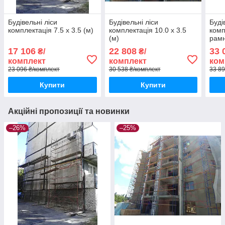
Будівельні ліси
Будівельні ліси
Буді
комплектація 7.5 х 3.5 (м)
комплектація 10.0 х 3.5
комп
(м)
рамн
(мм)
17 106
22 808
33 
₴/
₴/
комплект
комплект
ком
23 096 ₴/комплект
30 538 ₴/комплект
33 89
Купити
Купити
Акційні пропозиції та новинки
–26%
–25%