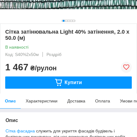
Сітка затінювальна Light 40% затінення, 2.0 х
50.0 (м)
В наявності
Код: S40%2х50м
Роздріб
1 467
₴/рулон
Купити
Опис
Характеристики
Доставка
Оплата
Умови п
Опис
Сітка фасадна
служить для укриття фасадів будівель і
будівельних риштувань під час ремонтно-будівельних робіт.