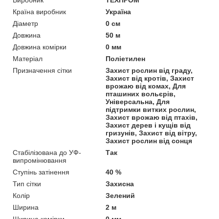
Країна виробник
Україна
Діаметр
0 см
Довжина
50 м
Довжина комірки
0 мм
Матеріал
Поліетилен
Призначення сітки
Захист рослин від граду,
Захист від кротів, Захист
врожаю від комах, Для
пташиних вольєрів,
Універсальна, Для
підтримки витких рослин,
Захист врожаю від птахів,
Захист дерев і кущів від
гризунів, Захист від вітру,
Захист рослин від сонця
Стабілізована до УФ-
Так
випромінювання
Ступінь затінення
40 %
Тип сітки
Захисна
Колір
Зелений
Ширина
2 м
Ширина комірки
0 мм