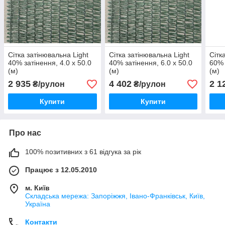
Сітка затінювальна Light
Сітка затінювальна Light
Сітк
40% затінення, 4.0 х 50.0
40% затінення, 6.0 х 50.0
60% 
(м)
(м)
(м)
2 935
4 402
2 1
₴/рулон
₴/рулон
Купити
Купити
Про нас
100% позитивних з 61 відгука за рік
Працює з 12.05.2010
м. Київ
Складська мережа: Запоріжжя, Івано-Франківськ, Київ,
Україна
Контакти