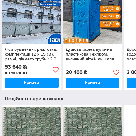
Ліси будівельні, риштовка,
Душова кабіна вулична
Доро
комплектації 12 х 15 (м),
пластикова Техпром,
вод
рамні, діаметр труби 42.0
вуличний літній душ для
плас
(мм)
дачі синій
доро
53 640
₴/
30 400
3 0
₴
комплект
Купити
Купити
Подібні товари компанії