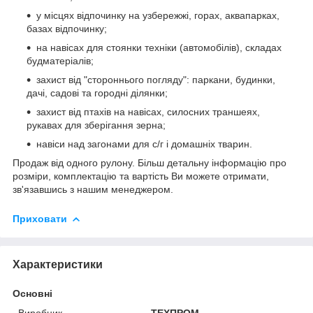
у місцях відпочинку на узбережжі, горах, аквапарках,
базах відпочинку;
на навісах для стоянки техніки (автомобілів), складах
будматеріалів;
захист від "стороннього погляду": паркани, будинки,
дачі, садові та городні ділянки;
захист від птахів на навісах, силосних траншеях,
рукавах для зберігання зерна;
навіси над загонами для с/г і домашніх тварин.
Продаж від одного рулону. Більш детальну інформацію про
розміри, комплектацію та вартість Ви можете отримати,
зв'язавшись з нашим менеджером.
Приховати
Характеристики
Основні
Виробник
ТЕХПРОМ