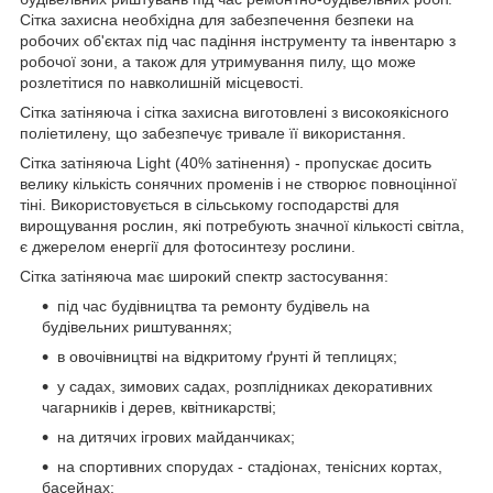
Сітка захисна необхідна для забезпечення безпеки на
робочих об'єктах під час падіння інструменту та інвентарю з
робочої зони, а також для утримування пилу, що може
розлетітися по навколишній місцевості.
Сітка затіняюча і сітка захисна виготовлені з високоякісного
поліетилену, що забезпечує тривале її використання.
Сітка затіняюча Light (40% затінення) - пропускає досить
велику кількість сонячних променів і не створює повноцінної
тіні. Використовується в сільському господарстві для
вирощування рослин, які потребують значної кількості світла,
є джерелом енергії для фотосинтезу рослини.
Сітка затіняюча має широкий спектр застосування:
під час будівництва та ремонту будівель на
будівельних риштуваннях;
в овочівництві на відкритому ґрунті й теплицях;
у садах, зимових садах, розплідниках декоративних
чагарників і дерев, квітникарстві;
на дитячих ігрових майданчиках;
на спортивних спорудах - стадіонах, тенісних кортах,
басейнах;