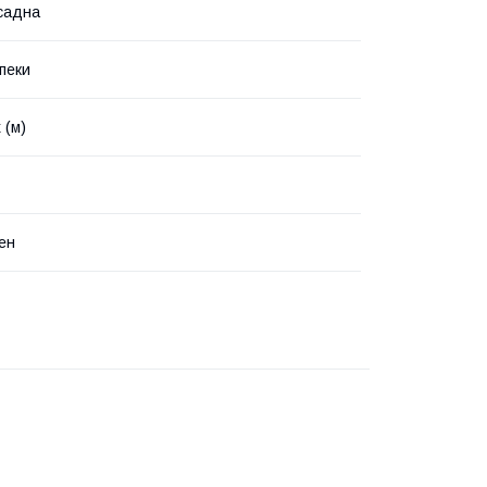
садна
зпеки
 (м)
ен