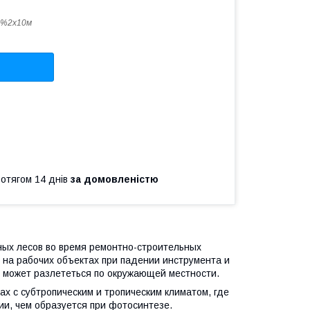
0%2х10м
ротягом 14 днів
за домовленістю
ых лесов во время ремонтно-строительных
 на рабочих объектах при падении инструмента и
я может разлететься по окружающей местности.
ах с субтропическим и тропическим климатом, где
ии, чем образуется при фотосинтезе.