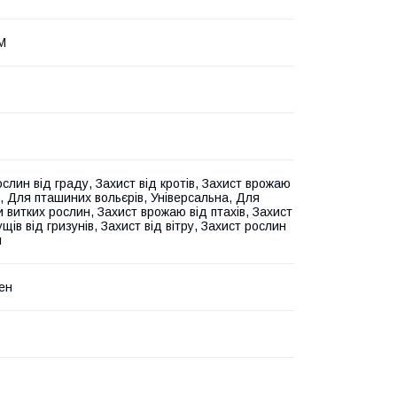
М
слин від граду, Захист від кротів, Захист врожаю
х, Для пташиних вольєрів, Універсальна, Для
 витких рослин, Захист врожаю від птахів, Захист
ущів від гризунів, Захист від вітру, Захист рослин
я
ен