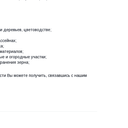
 и деревьев, цветоводстве;
ассейнах;
а;
йматериалов;
ые и огородные участки;
хранения зерна;
ти Вы можете получить, связавшись с нашим