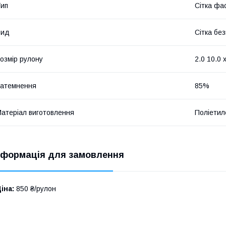
ип
Сітка фа
Вид
Сітка бе
озмір рулону
2.0 10.0 х
атемнення
85%
атеріал виготовлення
Поліетил
нформація для замовлення
іна:
850 ₴/рулон