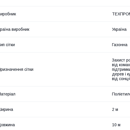
иробник
ТЕХПРО
раїна виробник
Україна
ип сітки
Газонна
Захист ро
від кома
ризначення сітки
підтримки
дерев і к
від сонц
атеріал
Поліетил
Ширина
2 м
Довжина
10 м