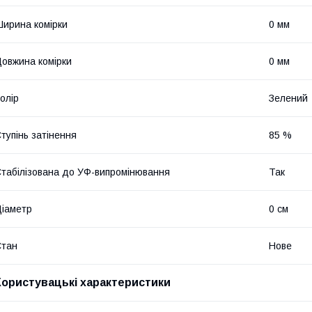
ирина комірки
0 мм
овжина комірки
0 мм
олір
Зелений
тупінь затінення
85 %
табілізована до УФ-випромінювання
Так
іаметр
0 см
Стан
Нове
Користувацькi характеристики