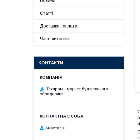
Новини
Статті
Доставка і оплата
Часті питання
КОНТАКТИ
Техпром - маркет будівельного
обладнання
С
р
и
Анастасія
С
п