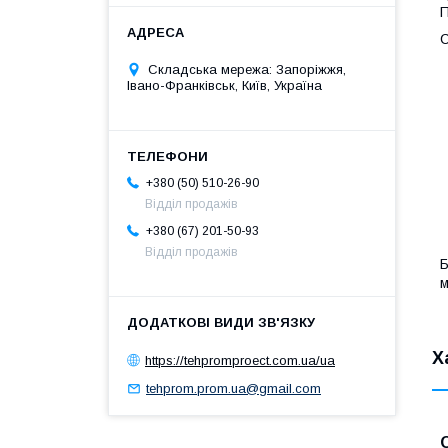
П
С
Складська мережа: Запоріжжя,
Івано-Франківськ, Київ, Україна
+380 (50) 510-26-90
Відділ продажів
+380 (67) 201-50-93
Відділ продажів
Б
Х
https://tehpromproect.com.ua/ua
tehprom.prom.ua@gmail.com