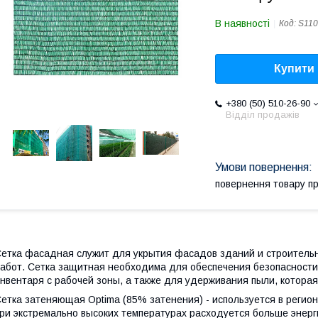
В наявності
Код:
S11
Купити
+380 (50) 510-26-90
Відділ продажів
повернення товару п
етка фасадная служит для укрытия фасадов зданий и строительн
абот. Сетка защитная необходима для обеспечения безопасности
нвентаря с рабочей зоны, а также для удерживания пыли, котора
етка затеняющая Optima (85% затенения) - используется в регион
ри экстремально высоких температурах расходуется больше энерг