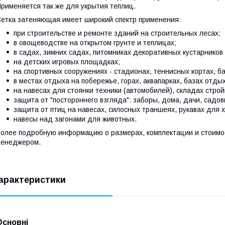
рименяется так же для укрытия теплиц.
етка затеняющая имеет широкий спектр применения:
при строительстве и ремонте зданий на строительных лесах;
в овощеводстве на открытом грунте и теплицах;
в садах, зимних садах, питомниках декоративных кустарников
на детских игровых площадках;
на спортивных сооружениях - стадионах, теннисных кортах, б
в местах отдыха на побережье, горах, аквапарках, базах отдых
на навесах для стоянки техники (автомобилей), складах стро
защита от "постороннего взгляда": заборы, дома, дачи, садов
защита от птиц на навесах, силосных траншеях, рукавах для 
навесы над загонами для животных.
олее подробную информацию о размерах, комплектации и стоимос
менеджером.
арактеристики
Основні