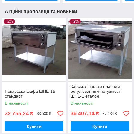
Акційні пропозиції та новинки
–2%
–2%
Карська шафа з плавним
Пекарська шафа ШПЕ-1Б
регулюванням потужності
стандарт
ШПЕ-1 еталон
В наявності
В наявності
32 755,24
36 407,14
₴
₴
33 530 ₴
37 134 ₴
Купити
Купити