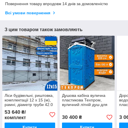
Повернення товару впродовж 14 днів за домовленістю
Всі умови повернення
З цим товаром також замовляють
Ліси будівельні, риштовка,
Душова кабіна вулична
Доро
комплектації 12 х 15 (м),
пластикова Техпром,
вод
рамні, діаметр труби 42.0
вуличний літній душ для
плас
(мм)
дачі синій
доро
53 640
₴/
30 400
3 0
₴
комплект
Купити
Купити