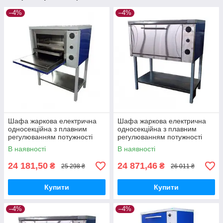
–4%
–4%
Шафа жаркова електрична
Шафа жаркова електрична
односекційна з плавним
односекційна з плавним
регулюванням потужності
регулюванням потужності
ШЖЕ-1-GN2/1 стандарт
ШЖЕ-1-GN2/1 майстер
В наявності
В наявності
24 181,50
24 871,46
₴
₴
25 298 ₴
26 011 ₴
Купити
Купити
–4%
–4%