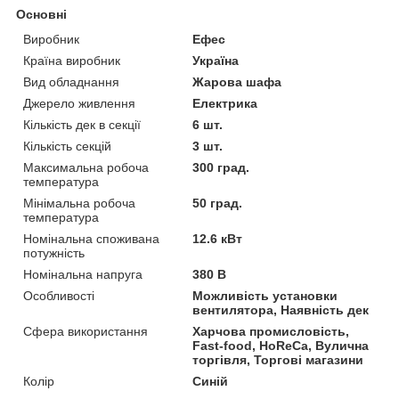
Основні
Виробник
Ефес
Країна виробник
Україна
Вид обладнання
Жарова шафа
Джерело живлення
Електрика
Кількість дек в секції
6 шт.
Кількість секцій
3 шт.
Максимальна робоча
300 град.
температура
Мінімальна робоча
50 град.
температура
Номінальна споживана
12.6 кВт
потужність
Номінальна напруга
380 В
Особливості
Можливість установки
вентилятора, Наявність дек
Сфера використання
Харчова промисловість,
Fast-food, HoReCa, Вулична
торгівля, Торгові магазини
Колір
Синій