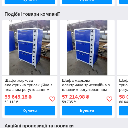
Подібні товари компанії
Шафа жаркова
Шафа жаркова
Шаф
електрична трисекційна з
електрична трисекційна з
трис
плавним регулюванням
плавним регулюванням
регу
потужності ШЖЕ-3-GN2/1
потужності ШЖЕ-3-GN2/1
ШЖЕ
55 645,18
57 214,98
58 
₴
₴
стандарт
майстер
58 113 ₴
59 735 ₴
60 64
Купити
Купити
Акційні пропозиції та новинки