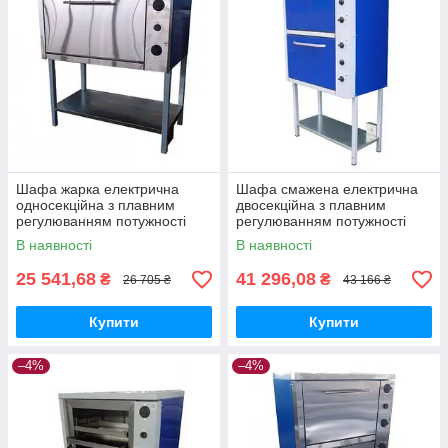
Шафа жарка електрична
Шафа смажена електрична
односекційна з плавним
двосекційна з плавним
регулюванням потужності
регулюванням потужності
ШЖЕ-1-GN2/1 еталон
ШЖЕ-2-GN2/1 стандарт
В наявності
В наявності
25 541,68
41 296,08
₴
₴
26 705 ₴
43 166 ₴
Купити
Купити
–4%
–4%