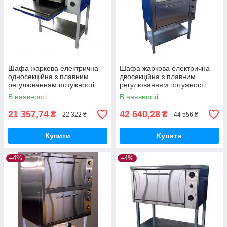
Шафа жаркова електрична
Шафа жаркова електрична
односекційна з плавним
двосекційна з плавним
регулюванням потужності
регулюванням потужності
ШЖЕ-1-GN1/1 стандарт
ШЖЕ-2-GN2/1 майстер
В наявності
В наявності
21 357,74
42 640,28
₴
₴
22 322 ₴
44 556 ₴
Купити
Купити
–4%
–4%