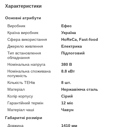
Характеристики
Основні атрибути
Виробник
Ефес
Країна виробник
Україна
Сфера використання
HoReCa, Fast-food
Джерело живлення
Електрика
Тип встановлення
Підлоговий
обладнання
Номінальна напруга
380 В
Номінальна споживана
8.8 кВт
потужність
Кількість ТЕНів
8 шт.
Матеріал
Нержавіюча сталь
Колір корпусу
Сірий
Гарантійний термін
12 міс
Матеріал чаші
Чавун
Габаритні розміри
Довжина
1410 мм