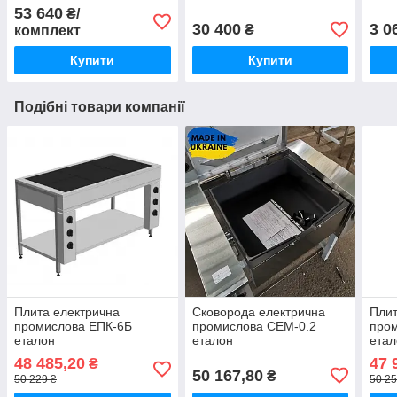
(мм)
дачі синій
доро
53 640
₴/
30 400
3 0
₴
комплект
Купити
Купити
Подібні товари компанії
Плита електрична
Сковорода електрична
Плит
промислова ЕПК-6Б
промислова СЕМ-0.2
про
еталон
еталон
етал
48 485,20
47 
₴
50 167,80
₴
50 229 ₴
50 25