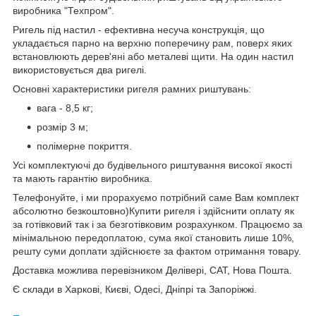
виробника "Техпром".
Ригель під настил - ефективна несуча конструкція, що
укладається парно на верхню поперечину рам, поверх яких
встановлюють дерев'яні або металеві щити. На один настил
використовується два ригелі.
Основні характеристики ригеля рамних риштувань:
вага - 8,5 кг;
розмір 3 м;
полімерне покриття.
Усі комплектуючі до будівельного риштування високої якості
та мають гарантію виробника.
Телефонуйте, і ми прорахуємо потрібний саме Вам комплект
абсолютно безкоштовно)Купити ригеля і здійснити оплату як
за готівковий так і за безготівковим розрахунком. Працюємо за
мінімальною передоплатою, сума якої становить лише 10%,
решту суми доплати здійснюєте за фактом отримання товару.
Доставка можлива перевізником Делівері, САТ, Нова Пошта.
Є склади в Харкові, Києві, Одесі, Дніпрі та Запоріжжі.