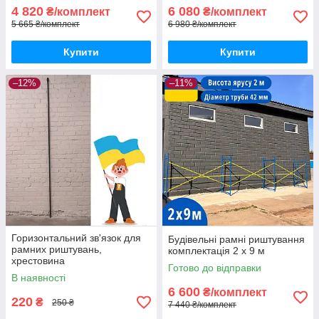
4 820
6 080
₴/комплект
₴/комплект
5 665 ₴/комплект
6 980 ₴/комплект
Купити
Купити
–12%
–11%
Горизонтальний зв'язок для
Будівельні рамні риштування
рамних риштувань,
комплектація 2 х 9 м
хрестовина
Готово до відправки
В наявності
6 600
₴/комплект
220
₴
250 ₴
7 440 ₴/комплект