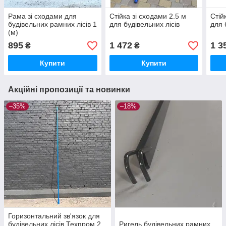
Рама зі сходами для
Стійка зі сходами 2.5 м
Стій
будівельних рамних лісів 1
для будівельних лісів
для 
(м)
895
1 472
1 3
₴
₴
Купити
Купити
Акційні пропозиції та новинки
–35%
–18%
Горизонтальний зв'язок для
будівельних лісів Техпром 2
Ригель будівельних рамних