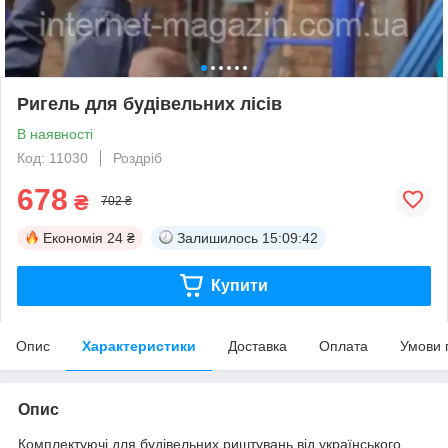
Ригель для будівельних лісів
В наявності
Код: 11030
Роздріб
678
₴
702 ₴
Економія
24 ₴
Залишилось
15:09:42
Купити
Опис
Характеристики
Доставка
Оплата
Умови 
Опис
Комплектуючі для будівельних риштувань від українського