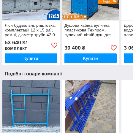
Ліси будівельні, риштовка,
Душова кабіна вулична
Доро
комплектації 12 х 15 (м),
пластикова Техпром,
вод
рамні, діаметр труби 42.0
вуличний літній душ для
плас
(мм)
дачі синій
доро
53 640
₴/
30 400
3 0
₴
комплект
Купити
Купити
Подібні товари компанії