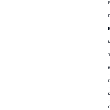
Р
Г
М
Т
Г
К
О