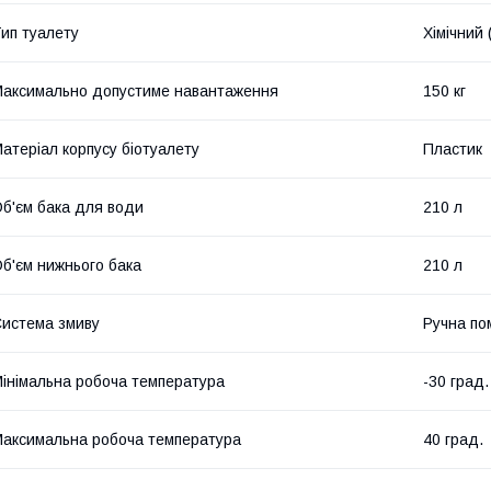
ип туалету
Хімічний 
аксимально допустиме навантаження
150 кг
атеріал корпусу біотуалету
Пластик
б'єм бака для води
210 л
б'єм нижнього бака
210 л
истема змиву
Ручна по
інімальна робоча температура
-30 град.
аксимальна робоча температура
40 град.