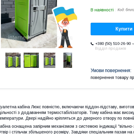
В наявності
Код:
бтл
Купити
+380 (50) 510-26-90
Відділ продажів
повернення товару п
уалетна кабіна Люкс повністю, включаючи піддон-підставу, виготов
ільності з додаванням термостабілізаторів. Тому кабіна має високу 
емператури. Двері надійно кріпляться до дверного отвору по повній
абіна оснащена запірним механізмом з системою індикації "вільно-
твір і стільчак збільшеного розміру. Завдяки спеціальним пазам на 