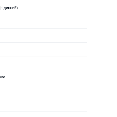
(рідинний)
мпа