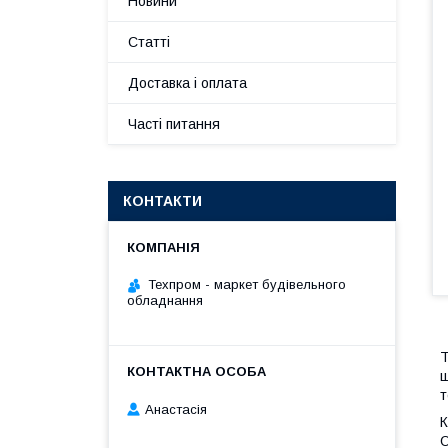
Новини
Статті
Доставка і оплата
Часті питання
КОНТАКТИ
Техпром - маркет будівельного
обладнання
Т
щ
т
Анастасія
К
О