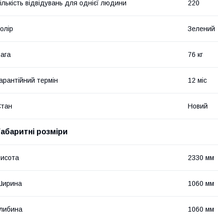
ількість відвідувань для однієї людини
220
олір
Зелений
ага
76 кг
арантійний термін
12 міс
Стан
Новий
Габаритні розміри
исота
2330 мм
Ширина
1060 мм
либина
1060 мм