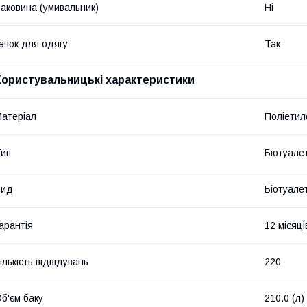
аковина (умивальник)
Ні
ачок для одягу
Так
Користувальницькі характеристики
атеріал
Поліетил
ип
Біотуалет
Вид
Біотуале
арантія
12 місяці
ількість відвідувань
220
б'єм баку
210.0 (л)