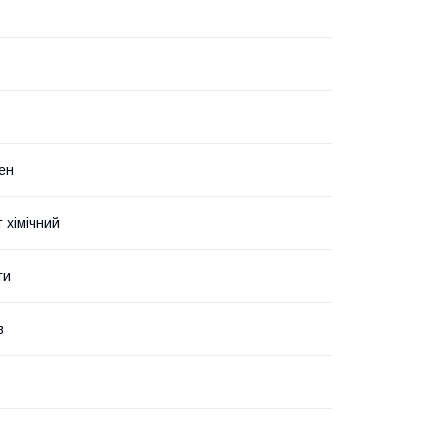
ен
 хімічний
ти
в