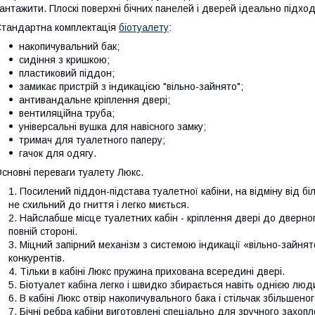
антажити. Плоскі поверхні бічних панелей і дверей ідеально підх
тандартна комплектація
біотуалету
:
накопичувальний бак;
сидіння з кришкою;
пластиковий піддон;
замикає пристрій з індикацією "вільно-зайнято";
антивандальне кріплення двері;
вентиляційна труба;
універсальні вушка для навісного замку;
тримач для туалетного паперу;
гачок для одягу.
сновні переваги туалету Люкс.
Посилений піддон-підстава туалетної кабіни, на відміну від біл
не схильний до гниття і легко миється.
Найслабше місце туалетних кабін - кріплення двері до дверног
повній стороні.
Міцний запірний механізм з системою індикації «вільно-зайнят
конкурентів.
Тільки в кабіні Люкс пружина прихована всередині двері.
Біотуалет кабіна легко і швидко збирається навіть однією лю
В кабіні Люкс отвір накопичувального бака і стільчак збільшеног
Бічні ребра кабіни виготовлені спеціально для зручного захопл