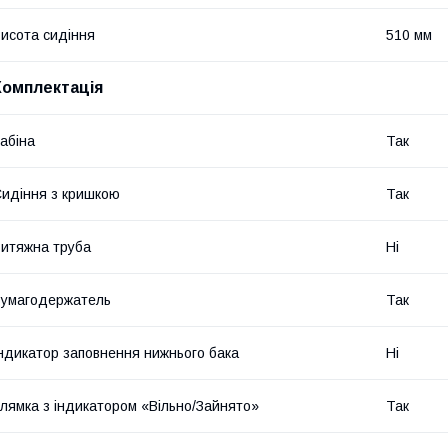
исота сидіння
510 мм
Комплектація
абіна
Так
идіння з кришкою
Так
итяжна труба
Ні
умагодержатель
Так
ндикатор заповнення нижнього бака
Ні
лямка з індикатором «Вільно/Зайнято»
Так