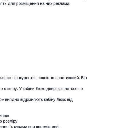
одять для розміщення на них реклами.
ьшості конкурентів, повністю пластиковий. Він
о отвору. У кабіни Люкс двері кріпляться по
о» вигідно відрізняють кабіну Люкс від
диною.
о розміру.
ення їх руками при переміщенні.