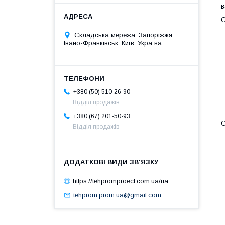
в
С
Складська мережа: Запоріжжя,
Івано-Франківськ, Київ, Україна
+380 (50) 510-26-90
Відділ продажів
+380 (67) 201-50-93
О
Відділ продажів
https://tehpromproect.com.ua/ua
tehprom.prom.ua@gmail.com