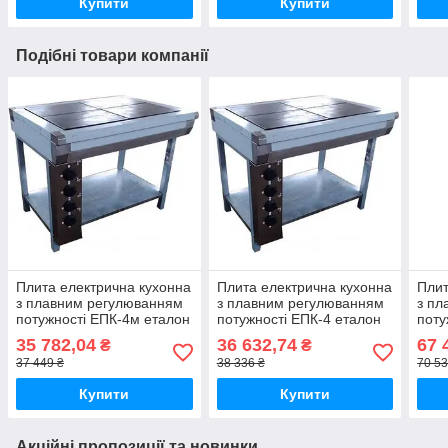
Купити
Купити
Подібні товари компанії
Плита електрична кухонна
Плита електрична кухонна
Плит
з плавним регулюванням
з плавним регулюванням
з пл
потужності ЕПК-4м еталон
потужності ЕПК-4 еталон
поту
етал
35 782,04
36 632,74
67 
₴
₴
37 449 ₴
38 336 ₴
70 53
Купити
Купити
Акційні пропозиції та новинки