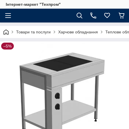
Інтернет-маркет "Техпром"
Товари та послуги
Харчове обладнання
Теплове об
–5%