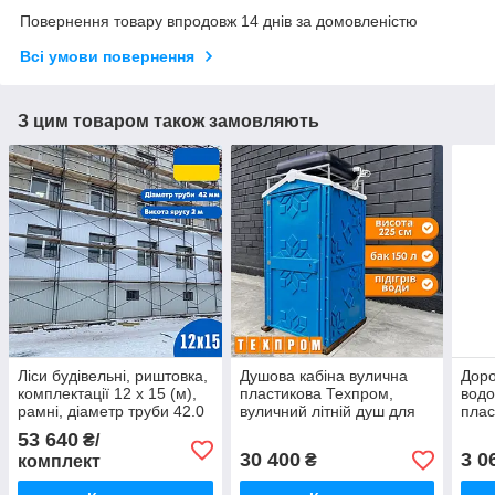
Повернення товару впродовж 14 днів за домовленістю
Всі умови повернення
З цим товаром також замовляють
Ліси будівельні, риштовка,
Душова кабіна вулична
Доро
комплектації 12 х 15 (м),
пластикова Техпром,
вод
рамні, діаметр труби 42.0
вуличний літній душ для
плас
(мм)
дачі синій
доро
53 640
₴/
30 400
3 0
₴
комплект