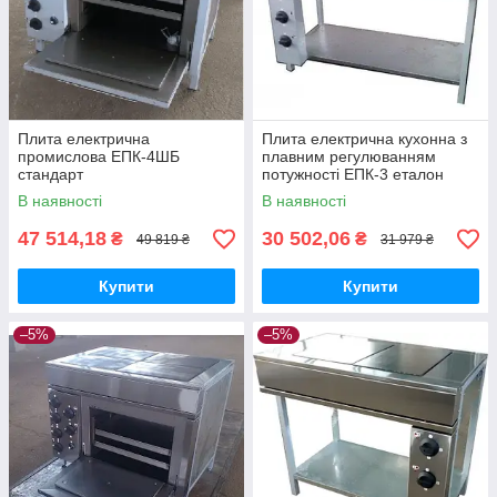
Плита електрична
Плита електрична кухонна з
промислова ЕПК-4ШБ
плавним регулюванням
стандарт
потужності ЕПК-3 еталон
В наявності
В наявності
47 514,18
30 502,06
₴
₴
49 819 ₴
31 979 ₴
Купити
Купити
–5%
–5%