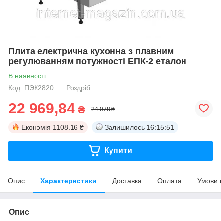
Плита електрична кухонна з плавним
регулюванням потужності ЕПК-2 еталон
В наявності
Код: ПЭК2820
Роздріб
22 969,84
₴
24 078 ₴
Економія
1108.16 ₴
Залишилось
16:15:50
Купити
Опис
Характеристики
Доставка
Оплата
Умови 
Опис