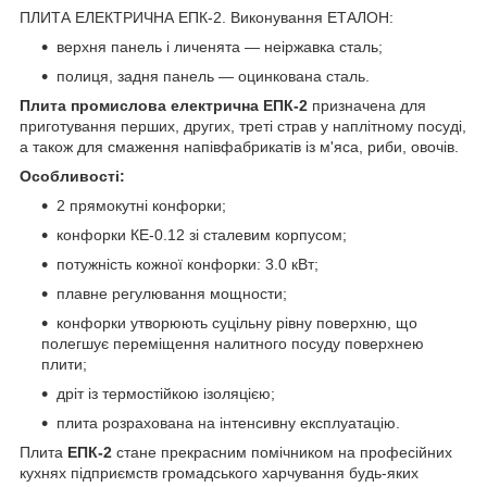
ПЛИТА ЕЛЕКТРИЧНА ЕПК-2. Виконування ЕТАЛОН:
верхня панель і личенята — неіржавка сталь;
полиця, задня панель — оцинкована сталь.
Плита промислова електрична ЕПК-2
призначена для
приготування перших, других, треті страв у наплітному посуді,
а також для смаження напівфабрикатів із м'яса, риби, овочів.
Особливості:
2 прямокутні конфорки;
конфорки КЕ-0.12 зі сталевим корпусом;
потужність кожної конфорки: 3.0 кВт;
плавне регулювання мощности;
конфорки утворюють суцільну рівну поверхню, що
полегшує переміщення налитного посуду поверхнею
плити;
дріт із термостійкою ізоляцією;
плита розрахована на інтенсивну експлуатацію.
Плита
ЕПК-2
стане прекрасним помічником на професійних
кухнях підприємств громадського харчування будь-яких