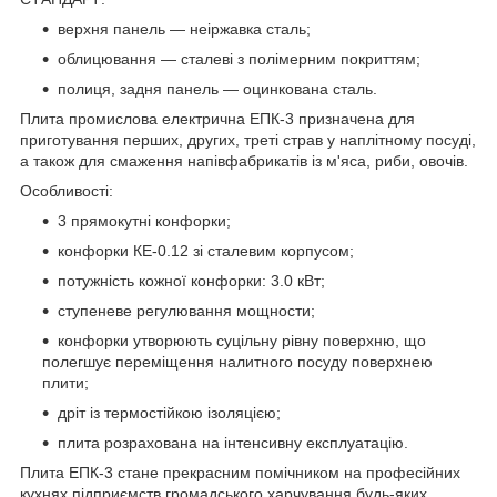
верхня панель — неіржавка сталь;
облицювання — сталеві з полімерним покриттям;
полиця, задня панель — оцинкована сталь.
Плита промислова електрична ЕПК-3 призначена для
приготування перших, других, треті страв у наплітному посуді,
а також для смаження напівфабрикатів із м'яса, риби, овочів.
Особливості:
3 прямокутні конфорки;
конфорки КЕ-0.12 зі сталевим корпусом;
потужність кожної конфорки: 3.0 кВт;
ступеневе регулювання мощности;
конфорки утворюють суцільну рівну поверхню, що
полегшує переміщення налитного посуду поверхнею
плити;
дріт із термостійкою ізоляцією;
плита розрахована на інтенсивну експлуатацію.
Плита ЕПК-3 стане прекрасним помічником на професійних
кухнях підприємств громадського харчування будь-яких