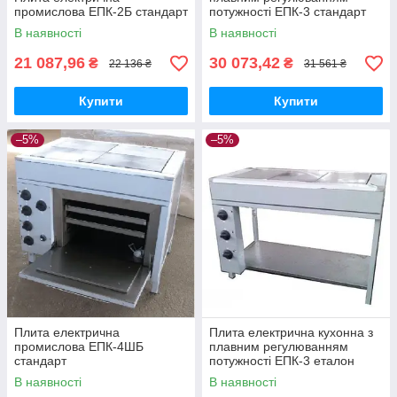
промислова ЕПК-2Б стандарт
потужності ЕПК-3 стандарт
В наявності
В наявності
21 087,96
30 073,42
₴
₴
22 136 ₴
31 561 ₴
Купити
Купити
–5%
–5%
Плита електрична
Плита електрична кухонна з
промислова ЕПК-4ШБ
плавним регулюванням
стандарт
потужності ЕПК-3 еталон
В наявності
В наявності