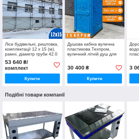
Ліси будівельні, риштовка,
Душова кабіна вулична
Доро
комплектації 12 х 15 (м),
пластикова Техпром,
вод
рамні, діаметр труби 42.0
вуличний літній душ для
плас
(мм)
дачі синій
доро
53 640
₴/
30 400
3 0
₴
комплект
Купити
Купити
Подібні товари компанії