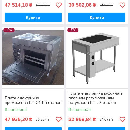
47 514,18
30 502,06
₴
₴
49 819 ₴
31 979 ₴
Купити
Купити
–5%
–5%
Плита електрична кухонна з
Плита електрична
плавним регулюванням
промислова ЕПК-4ШБ еталон
потужності ЕПК-2 еталон
В наявності
В наявності
47 935,30
22 969,84
₴
₴
50 254 ₴
24 078 ₴