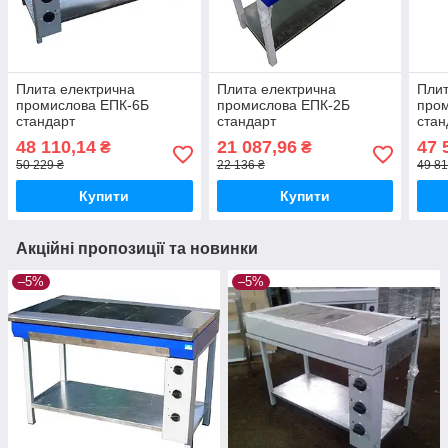
Плита електрична
Плита електрична
Плит
промислова ЕПК-6Б
промислова ЕПК-2Б
про
стандарт
стандарт
стан
48 110,14
21 087,96
47 
₴
₴
50 229 ₴
22 136 ₴
49 81
Купити
Купити
Акційні пропозиції та новинки
–5%
–5%