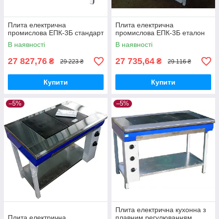
Плита електрична
Плита електрична
промислова ЕПК-3Б стандарт
промислова ЕПК-3Б еталон
В наявності
В наявності
27 827,76
27 735,64
₴
₴
29 223 ₴
29 116 ₴
Купити
Купити
–5%
–5%
Плита електрична кухонна з
Плита електрична
плавним регулюванням