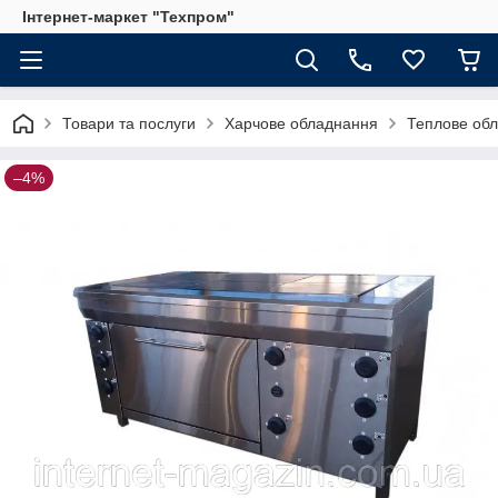
Інтернет-маркет "Техпром"
Товари та послуги
Харчове обладнання
Теплове об
–4%