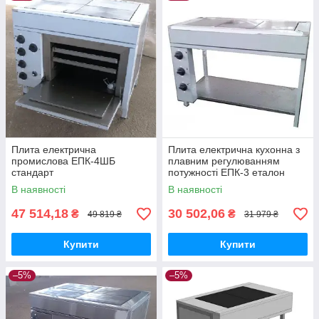
Плита електрична
Плита електрична кухонна з
промислова ЕПК-4ШБ
плавним регулюванням
стандарт
потужності ЕПК-3 еталон
В наявності
В наявності
47 514,18
30 502,06
₴
₴
49 819 ₴
31 979 ₴
Купити
Купити
–5%
–5%