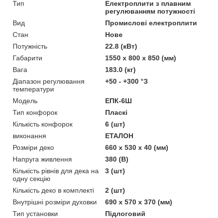
Тип
Електроплити з плавним
регулюванням потужності
Вид
Промислові електроплити
Стан
Нове
Потужність
22.8 (кВт)
Габарити
1550 x 800 x 850 (мм)
Вага
183.0 (кг)
Діапазон регулювання
+50 - +300 °З
температури
Модель
ЕПК-6Ш
Тип конфорок
Пласкі
Кількість конфорок
6 (шт)
виконання
ЕТАЛОН
Розміри деко
660 х 530 х 40 (мм)
Напруга живлення
380 (В)
Кількість рівнів для дека на
3 (шт)
одну секцію
Кількість деко в комплекті
2 (шт)
Внутрішні розміри духовки
690 х 570 х 370 (мм)
Тип установки
Підлоговий