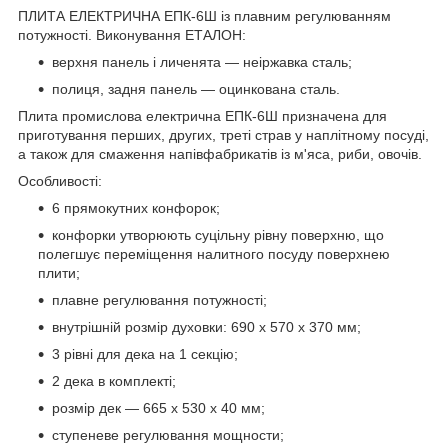
ПЛИТА ЕЛЕКТРИЧНА ЕПК-6Ш із плавним регулюванням
потужності. Виконування ЕТАЛОН:
верхня панель і личенята — неіржавка сталь;
полиця, задня панель — оцинкована сталь.
Плита промислова електрична ЕПК-6Ш призначена для
приготування перших, других, треті страв у наплітному посуді,
а також для смаження напівфабрикатів із м'яса, риби, овочів.
Особливості:
6 прямокутних конфорок;
конфорки утворюють суцільну рівну поверхню, що
полегшує переміщення налитного посуду поверхнею
плити;
плавне регулювання потужності;
внутрішній розмір духовки: 690 х 570 х 370 мм;
3 рівні для дека на 1 секцію;
2 дека в комплекті;
розмір дек — 665 х 530 х 40 мм;
ступеневе регулювання мощности;