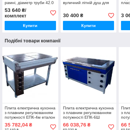
рамні, діаметр труби 42.0
вуличний літній душ для
плас
(мм)
дачі синій
доро
53 640
₴/
30 400
3 0
₴
комплект
Купити
Купити
Подібні товари компанії
Плита електрична кухонна
Плита електрична кухонна
Плит
з плавним регулюванням
з плавним регулюванням
з пл
потужності ЕПК-4м еталон
потужності ЕПК-6Ш
поту
стандарт
май
35 782,04
66 038,76
66 
₴
₴