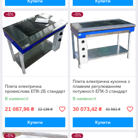
Купити
Купити
–5%
–5%
Плита електрична кухонна з
Плита електрична
плавним регулюванням
промислова ЕПК-2Б стандарт
потужності ЕПК-3 стандарт
В наявності
В наявності
21 087,96
30 073,42
₴
₴
22 136 ₴
31 561 ₴
Купити
Купити
–5%
–5%