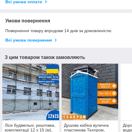
Всі умови оплати
Умови повернення
Повернення товару впродовж 14 днів за домовленістю
Всі умови повернення
З цим товаром також замовляють
Ліси будівельні, риштовка,
Душова кабіна вулична
Доро
комплектації 12 х 15 (м),
пластикова Техпром,
вод