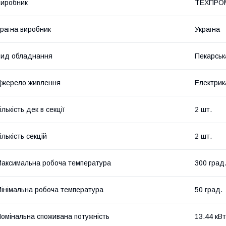
иробник
ТЕХПРО
раїна виробник
Україна
ид обладнання
Пекарсь
жерело живлення
Електрик
ількість дек в секції
2 шт.
ількість секцій
2 шт.
аксимальна робоча температура
300 град
інімальна робоча температура
50 град.
омінальна споживана потужність
13.44 кВт