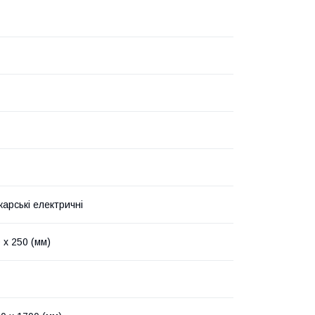
арські електричні
 х 250 (мм)