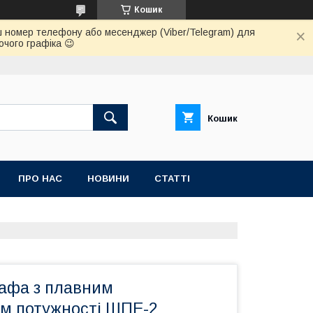
Кошик
 ваш номер телефону або месенджер (Viber/Telegram) для
очого графіка 😉
Кошик
ПРО НАС
НОВИНИ
СТАТТІ
афа з плавним
м потужності ШПЕ-2