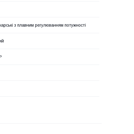
арські з плавним регулюванням потужності
ий
Р