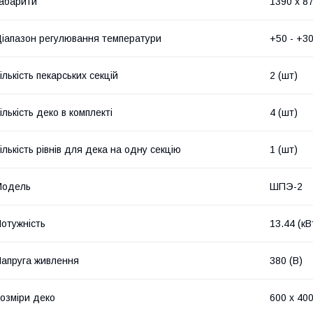
абарити
1390 x 87
іапазон регулювання температури
+50 - +30
ількість пекарських секцій
2 (шт)
ількість деко в комплекті
4 (шт)
ількість рівнів для дека на одну секцію
1 (шт)
Модель
ШПЭ-2
отужність
13.44 (кВ
апруга живлення
380 (В)
озміри деко
600 х 400