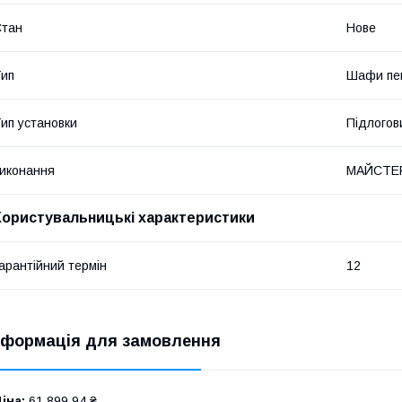
Стан
Нове
ип
Шафи пек
ип установки
Підлогов
иконання
МАЙСТЕ
Користувальницькі характеристики
арантійний термін
12
нформація для замовлення
іна:
61 899,94 ₴