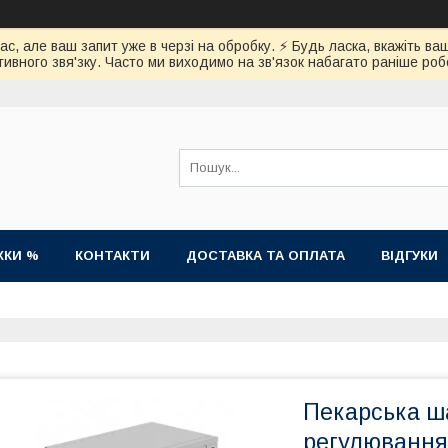
час, але ваш запит уже в черзі на обробку. ⚡️ Будь ласка, вкажіть
ивного звя'зку. Часто ми виходимо на зв'язок набагато раніше роб
ЖКИ %
КОНТАКТИ
ДОСТАВКА ТА ОПЛАТА
ВІДГУКИ
Пекарська ш
регулювання