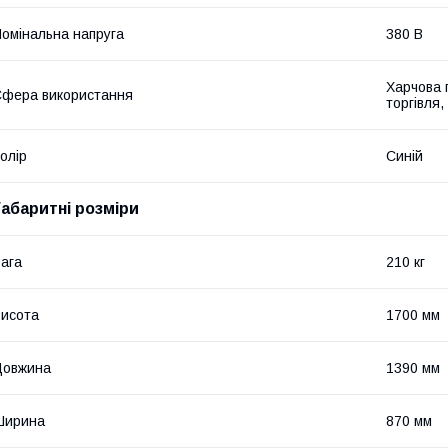
омінальна напруга
380 В
Харчова 
фера використання
торгівля,
олір
Синій
Габаритні розміри
ага
210 кг
исота
1700 мм
Довжина
1390 мм
Ширина
870 мм