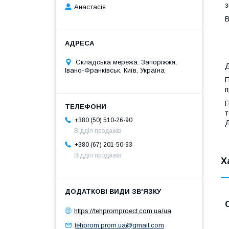
з
Анастасія
Складська мережа: Запоріжжя,
Д
Івано-Франківськ, Київ, Україна
П
п
П
т
+380 (50) 510-26-90
Д
Відділ продажів
+380 (67) 201-50-93
Відділ продажів
Х
https://tehpromproect.com.ua/ua
tehprom.prom.ua@gmail.com