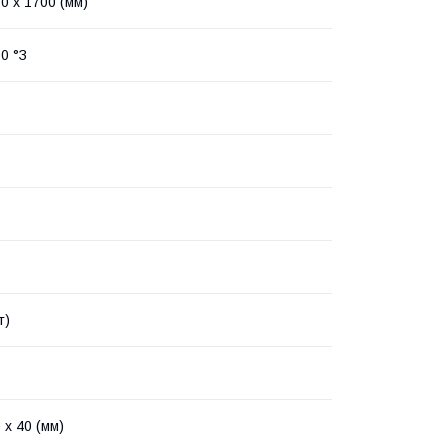
0 x 1700 (мм)
0 °З
т)
 х 40 (мм)