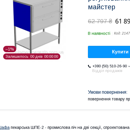
майстер
61 89
62 797 ₴
В наявності
Код:
2147
–1%
Купити
Залишилось
0
0
днів
0
0
0
0
0
0
+380 (50) 510-26-90
Відділ продажів
повернення товару п
Шафа
пекарська ШПЕ-2 - промислова піч на дві секції, спроектована