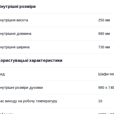
Внутрішні розміри
нутрішня висота
250 мм
нутрішня довжина
980 мм
нутрішня ширина
730 мм
Користувацькi характеристики
Вид
Шафи пек
нутрішні розміри духовки
980 х 740
ас виходу на робочу температуру
10