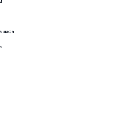
М
ка шафа
а
.