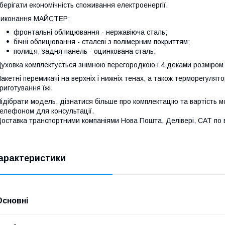
берігати економічність споживання електроенергії.
Виконання МАЙСТЕР:
фронтальні облицювання - нержавіюча сталь;
бічні облицювання - сталеві з полімерним покриттям;
полиця, задня панель - оцинкована сталь.
уховка комплектується знімною перегородкою і 4 деками розміром 
акетні перемикачі на верхніх і нижніх тенах, а також терморегуля
риготування їжі.
ідібрати модель, дізнатися більше про комплектацію та вартість м
елефоном для консультації.
оставка транспортними компаніями Нова Пошта, Делівері, САТ по вс
арактеристики
Основні