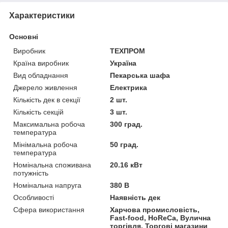
Характеристики
Основні
Виробник
ТЕХПРОМ
Країна виробник
Україна
Вид обладнання
Пекарська шафа
Джерело живлення
Електрика
Кількість дек в секції
2 шт.
Кількість секцій
3 шт.
Максимальна робоча
300 град.
температура
Мінімальна робоча
50 град.
температура
Номінальна споживана
20.16 кВт
потужність
Номінальна напруга
380 В
Особливості
Наявність дек
Сфера використання
Харчова промисловість,
Fast-food, HoReCa, Вулична
торгівля, Торгові магазини