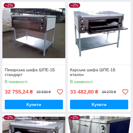
–2%
–2%
Пекарська шафа ШПЕ-1Б
Карська шафа ШПЕ-1Б
стандарт
еталон
В наявності
В наявності
32 755,24
33 482,80
₴
₴
33 530 ₴
34 270 ₴
Купити
Купити
–2%
–2%