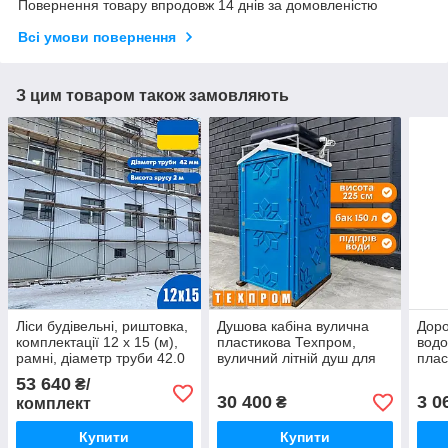
Повернення товару впродовж 14 днів за домовленістю
Всі умови повернення
З цим товаром також замовляють
Ліси будівельні, риштовка,
Душова кабіна вулична
Доро
комплектації 12 х 15 (м),
пластикова Техпром,
вод
рамні, діаметр труби 42.0
вуличний літній душ для
плас
(мм)
дачі синій
доро
53 640
₴/
30 400
3 0
₴
комплект
Купити
Купити