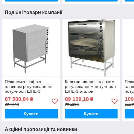
Подібні товари компанії
Пекарська шафа з
Карська шафа з плавним
Пека
плавним регулюванням
регулюванням потужності
пла
потужності ШПЕ-3
ШПЕ-3 еталон
поту
майстер
стан
87 500,84
89 109,18
109
₴
₴
88 447 ₴
90 120 ₴
111 0
Купити
Купити
Акційні пропозиції та новинки