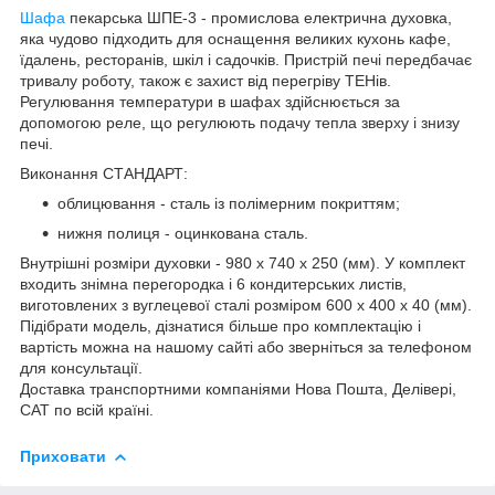
Шафа
пекарська ШПЕ-3 - промислова електрична духовка,
яка чудово підходить для оснащення великих кухонь кафе,
їдалень, ресторанів, шкіл і садочків. Пристрій печі передбачає
тривалу роботу, також є захист від перегріву ТЕНів.
Регулювання температури в шафах здійснюється за
допомогою реле, що регулюють подачу тепла зверху і знизу
печі.
Виконання СТАНДАРТ:
облицювання - сталь із полімерним покриттям;
нижня полиця - оцинкована сталь.
Внутрішні розміри духовки - 980 х 740 х 250 (мм). У комплект
входить знімна перегородка і 6 кондитерських листів,
виготовлених з вуглецевої сталі розміром 600 х 400 х 40 (мм).
Підібрати модель, дізнатися більше про комплектацію і
вартість можна на нашому сайті або зверніться за телефоном
для консультації.
Доставка транспортними компаніями Нова Пошта, Делівері,
САТ по всій країні.
Приховати