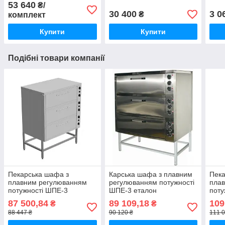
(мм)
дачі синій
доро
53 640
₴/
30 400
3 0
₴
комплект
Купити
Купити
Подібні товари компанії
Пекарська шафа з
Карська шафа з плавним
Пека
плавним регулюванням
регулюванням потужності
пла
потужності ШПЕ-3
ШПЕ-3 еталон
поту
майстер
стан
87 500,84
89 109,18
109
₴
₴
88 447 ₴
90 120 ₴
111 0