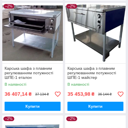
–2%
–2%
Карська шафа з плавним
Карська шафа з плавним
регулюванням потужності
регулюванням потужності
ШПЕ-1 еталон
ШПЕ-1 майстер
В наявності
В наявності
36 407,14
35 453,98
₴
₴
37 134 ₴
36 144 ₴
Купити
Купити
–2%
–2%