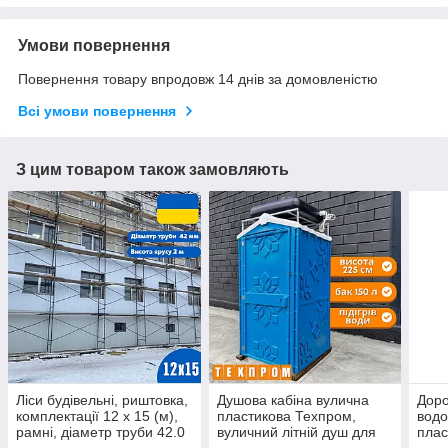
Умови повернення
Повернення товару впродовж 14 днів за домовленістю
Всі умови повернення
З цим товаром також замовляють
Ліси будівельні, риштовка,
Душова кабіна вулична
Доро
комплектації 12 х 15 (м),
пластикова Техпром,
вод
рамні, діаметр труби 42.0
вуличний літній душ для
плас