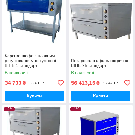
Карська шафа з плавним
регулюванням потужності
Пекарська шафа електрична
ШПЕ-1 стандарт
ШПЕ-2Б стандарт
В наявності
В наявності
34 733
56 413,16
₴
₴
35 401 ₴
57 470 ₴
Купити
Купити
–2%
–1%