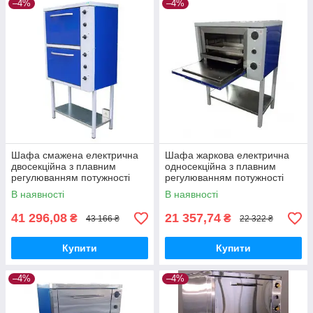
–4%
–4%
Шафа смажена електрична
Шафа жаркова електрична
двосекційна з плавним
односекційна з плавним
регулюванням потужності
регулюванням потужності
ШЖЕ-2-GN2/1 стандарт
ШЖЕ-1-GN1/1 стандарт
В наявності
В наявності
41 296,08
21 357,74
₴
₴
43 166 ₴
22 322 ₴
Купити
Купити
–4%
–4%