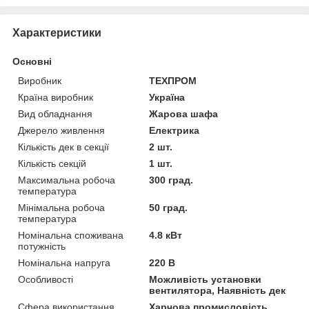
Характеристики
Основні
Виробник
ТЕХПРОМ
Країна виробник
Україна
Вид обладнання
Жарова шафа
Джерело живлення
Електрика
Кількість дек в секції
2 шт.
Кількість секцій
1 шт.
Максимальна робоча
300 град.
температура
Мінімальна робоча
50 град.
температура
Номінальна споживана
4.8 кВт
потужність
Номінальна напруга
220 В
Особливості
Можливість установки
вентилятора, Наявність дек
Сфера використання
Харчова промисловість,