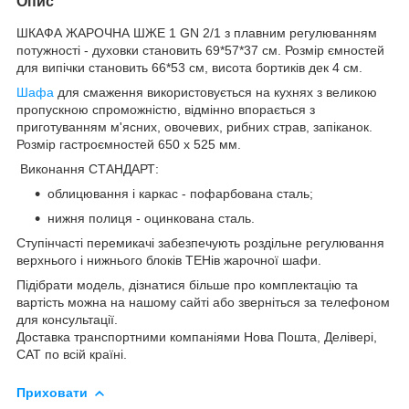
Опис
ШКАФА ЖАРОЧНА ШЖЕ 1 GN 2/1 з плавним регулюванням
потужності - духовки становить 69*57*37 см. Розмір ємностей
для випічки становить 66*53 см, висота бортиків дек 4 см.
Шафа
для смаження використовується на кухнях з великою
пропускною спроможністю, відмінно впорається з
приготуванням м'ясних, овочевих, рибних страв, запіканок.
Розмір гастроємностей 650 х 525 мм.
Виконання СТАНДАРТ:
облицювання і каркас - пофарбована сталь;
нижня полиця - оцинкована сталь.
Ступінчасті перемикачі забезпечують роздільне регулювання
верхнього і нижнього блоків ТЕНів жарочної шафи.
Підібрати модель, дізнатися більше про комплектацію та
вартість можна на нашому сайті або зверніться за телефоном
для консультації.
Доставка транспортними компаніями Нова Пошта, Делівері,
САТ по всій країні.
Приховати