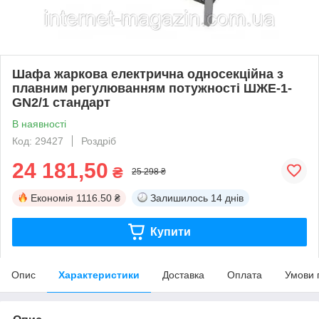
Шафа жаркова електрична односекційна з
плавним регулюванням потужності ШЖЕ-1-
GN2/1 стандарт
В наявності
Код: 29427
Роздріб
24 181,50
₴
25 298 ₴
Економія
1116.50 ₴
Залишилось
14 днів
Купити
Опис
Характеристики
Доставка
Оплата
Умови 