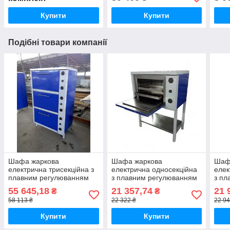
Купити
Купити
Подібні товари компанії
Шафа жаркова
Шафа жаркова
Шаф
електрична трисекційна з
електрична односекційна
елек
плавним регулюванням
з плавним регулюванням
з пл
потужності ШЖЕ-3-GN2/1
потужності ШЖЕ-1-GN1/1
поту
55 645,18
21 357,74
21 
₴
₴
стандарт
стандарт
май
58 113 ₴
22 322 ₴
22 94
Купити
Купити