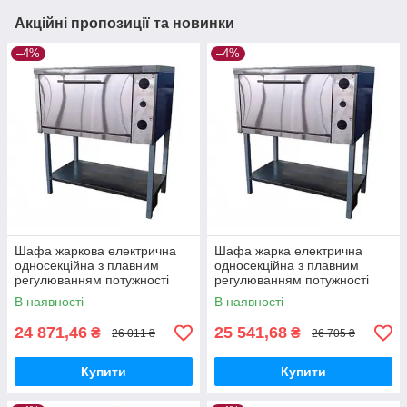
Акційні пропозиції та новинки
–4%
–4%
Шафа жаркова електрична
Шафа жарка електрична
односекційна з плавним
односекційна з плавним
регулюванням потужності
регулюванням потужності
ШЖЕ-1-GN2/1 майстер
ШЖЕ-1-GN2/1 еталон
В наявності
В наявності
24 871,46
25 541,68
₴
₴
26 011 ₴
26 705 ₴
Купити
Купити