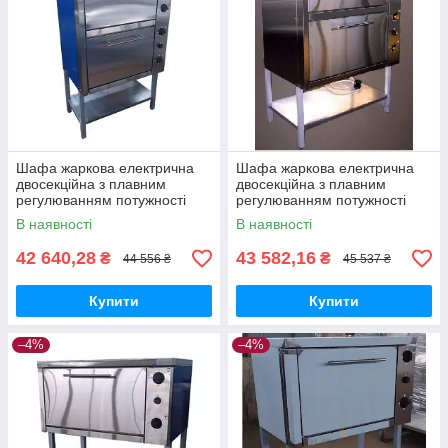
Шафа жаркова електрична
Шафа жаркова електрична
двосекційна з плавним
двосекційна з плавним
регулюванням потужності
регулюванням потужності
ШЖЕ-2-GN2/1 майстер
ШЖЕ-2-GN2/1 еталон
В наявності
В наявності
42 640,28
43 582,16
₴
₴
44 556 ₴
45 537 ₴
Купити
Купити
–4%
–4%