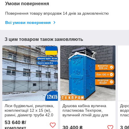
Умови повернення
Повернення товару впродовж 14 днів за домовленістю
Всі умови повернення
З цим товаром також замовляють
Ліси будівельні, риштовка,
Душова кабіна вулична
Доро
комплектації 12 х 15 (м),
пластикова Техпром,
вод
рамні, діаметр труби 42.0
вуличний літній душ для
плас
(мм)
дачі синій
доро
53 640
₴/
30 400
3 0
₴
комплект