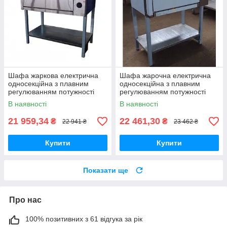
Шафа жаркова електрична
Шафа жарочна електрична
односекційна з плавним
односекційна з плавним
регулюванням потужності
регулюванням потужності
ШЖЕ-1-GN1/1 майстер
ШЖЕ-1-GN1/1 еталон
В наявності
В наявності
21 959,34
22 461,30
₴
₴
22 941 ₴
23 462 ₴
Купити
Купити
Показати ще
Про нас
100% позитивних з 61 відгука за рік