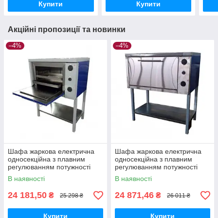
Купити
Купити
Акційні пропозиції та новинки
–4%
–4%
Шафа жаркова електрична
Шафа жаркова електрична
односекційна з плавним
односекційна з плавним
регулюванням потужності
регулюванням потужності
ШЖЕ-1-GN2/1 стандарт
ШЖЕ-1-GN2/1 майстер
В наявності
В наявності
24 181,50
24 871,46
₴
₴
25 298 ₴
26 011 ₴
Купити
Купити