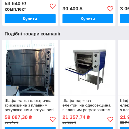
(мм)
дачі синій
доро
53 640
₴/
30 400
3 0
₴
комплект
Купити
Купити
Подібні товари компанії
Шафа жарка електрична
Шафа жаркова
Шаф
трисекційна з плавним
електрична односекційна
елек
регулюванням потужності
з плавним регулюванням
з пл
ШЖЕ-3-GN2/1 еталон
потужності ШЖЕ-1-GN1/1
поту
58 087,30
21 357,74
21 
₴
₴
стандарт
май
60 643 ₴
22 322 ₴
22 94