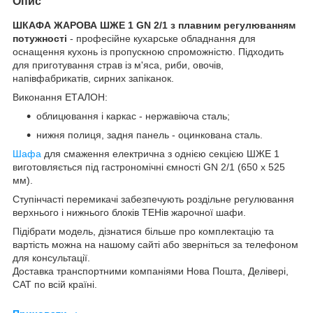
Опис
ШКАФА ЖАРОВА ШЖЕ 1 GN 2/1 з плавним регулюванням
потужності
- професійне кухарське обладнання для
оснащення кухонь із пропускною спроможністю. Підходить
для приготування страв із м'яса, риби, овочів,
напівфабрикатів, сирних запіканок.
Виконання ЕТАЛОН:
облицювання і каркас - нержавіюча сталь;
нижня полиця, задня панель - оцинкована сталь.
Шафа
для смаження електрична з однією секцією ШЖЕ 1
виготовляється під гастрономічні ємності GN 2/1 (650 х 525
мм).
Ступінчасті перемикачі забезпечують роздільне регулювання
верхнього і нижнього блоків ТЕНів жарочної шафи.
Підібрати модель, дізнатися більше про комплектацію та
вартість можна на нашому сайті або зверніться за телефоном
для консультації.
Доставка транспортними компаніями Нова Пошта, Делівері,
САТ по всій країні.