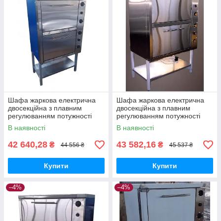
Шафа жаркова електрична
Шафа жаркова електрична
двосекційна з плавним
двосекційна з плавним
регулюванням потужності
регулюванням потужності
ШЖЕ-2-GN2/1 майстер
ШЖЕ-2-GN2/1 еталон
В наявності
В наявності
42 640,28
43 582,16
₴
₴
44 556 ₴
45 537 ₴
Купити
Купити
–4%
–4%