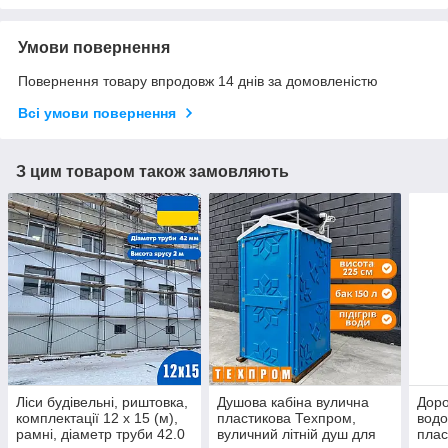
Умови повернення
Повернення товару впродовж 14 днів за домовленістю
Всі умови повернення
З цим товаром також замовляють
Ліси будівельні, риштовка,
Душова кабіна вулична
Доро
комплектації 12 х 15 (м),
пластикова Техпром,
вод
рамні, діаметр труби 42.0
вуличний літній душ для
плас