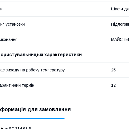
ип
Шафи для
ип установки
Підлогов
иконання
МАЙСТЕ
Користувальницькі характеристики
ас виходу на робочу температуру
25
арантійний термін
12
нформація для замовлення
іна:
57 214,98 ₴