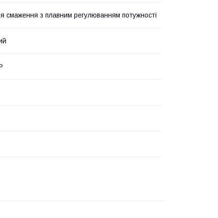
 смаження з плавним регулюванням потужності
ий
Р