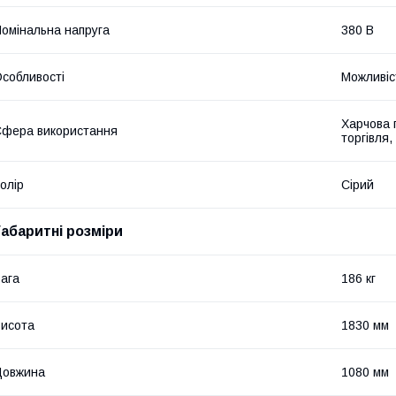
омінальна напруга
380 В
собливості
Можливіс
Харчова 
фера використання
торгівля,
олір
Сірий
Габаритні розміри
ага
186 кг
исота
1830 мм
Довжина
1080 мм