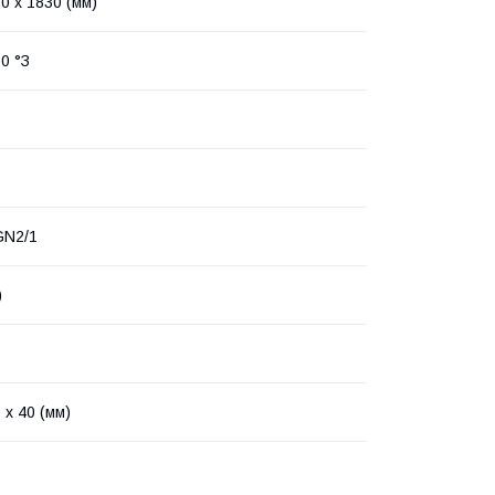
0 x 1830 (мм)
0 °З
N2/1
)
 х 40 (мм)