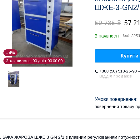
ШЖЕ-3-GN2/
57 21
59 735 ₴
В наявності
Код:
2953
–4%
Купити
Залишилось
0
0
днів
0
0
0
0
0
0
+380 (50) 510-26-90
Відділ продажів
повернення товару п
КАФА ЖАРОВА ШЖЕ 3 GN 2/1 з плавним регулюванням потужності