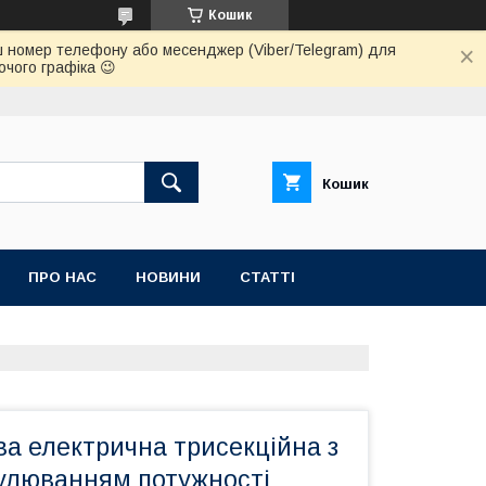
Кошик
 ваш номер телефону або месенджер (Viber/Telegram) для
очого графіка 😉
Кошик
ПРО НАС
НОВИНИ
СТАТТІ
а електрична трисекційна з
улюванням потужності