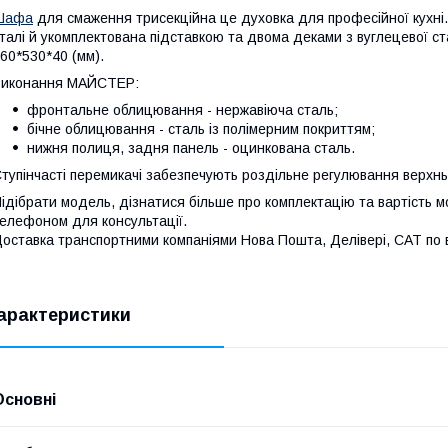
Шафа
для смаження трисекційна це духовка для професійної кухні
талі й укомплектована підставкою та двома деками з вуглецевої ст
60*530*40 (мм).
Виконання МАЙСТЕР:
фронтальне облицювання - нержавіюча сталь;
бічне облицювання - сталь із полімерним покриттям;
нижня полиця, задня панель - оцинкована сталь.
тупінчасті перемикачі забезпечують роздільне регулювання верхнь
ідібрати модель, дізнатися більше про комплектацію та вартість м
елефоном для консультації.
оставка транспортними компаніями Нова Пошта, Делівері, САТ по вс
арактеристики
Основні