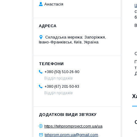
Анастасія
с
6
Складська мережа: Запоріжжя,
Івано-Франківськ, Київ, Україна
С
П
т
+380 (50) 510-26-90
Д
Відділ продажів
+380 (67) 201-50-93
Відділ продажів
Х
https://tehpromproect.com.ua/ua
tehprom.prom.ua@gmail.com