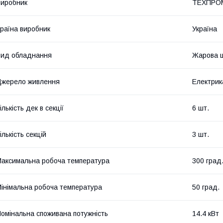
иробник
ТЕХПРО
раїна виробник
Україна
ид обладнання
Жарова 
жерело живлення
Електрик
ількість дек в секції
6 шт.
ількість секцій
3 шт.
аксимальна робоча температура
300 град
інімальна робоча температура
50 град.
омінальна споживана потужність
14.4 кВт