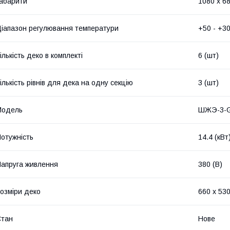
абарити
1080 x 68
іапазон регулювання температури
+50 - +30
ількість деко в комплекті
6 (шт)
ількість рівнів для дека на одну секцію
3 (шт)
Модель
ШЖЭ-3-G
отужність
14.4 (кВт
апруга живлення
380 (В)
озміри деко
660 х 530
Стан
Нове