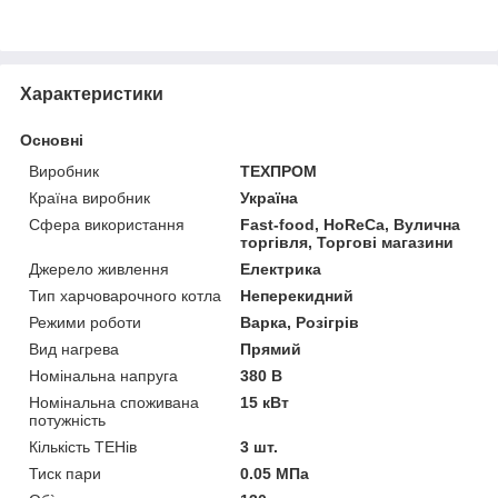
Характеристики
Основні
Виробник
ТЕХПРОМ
Країна виробник
Україна
Сфера використання
Fast-food, HoReCa, Вулична
торгівля, Торгові магазини
Джерело живлення
Електрика
Тип харчоварочного котла
Неперекидний
Режими роботи
Варка, Розігрів
Вид нагрева
Прямий
Номінальна напруга
380 В
Номінальна споживана
15 кВт
потужність
Кількість ТЕНів
3 шт.
Тиск пари
0.05 МПа