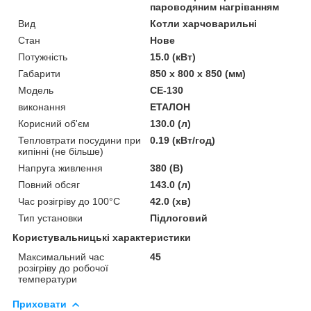
пароводяним нагріванням
Вид
Котли харчоварильні
Стан
Нове
Потужність
15.0 (кВт)
Габарити
850 х 800 х 850 (мм)
Модель
СЕ-130
виконання
ЕТАЛОН
Корисний об'єм
130.0 (л)
Тепловтрати посудини при
0.19 (кВт/год)
кипінні (не більше)
Напруга живлення
380 (В)
Повний обсяг
143.0 (л)
Час розігріву до 100°С
42.0 (хв)
Тип установки
Підлоговий
Користувальницькі характеристики
Максимальний час
45
розігріву до робочої
температури
Приховати