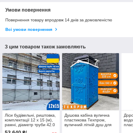
Умови повернення
Повернення товару впродовж 14 днів за домовленістю
Всі умови повернення
З цим товаром також замовляють
Ліси будівельні, риштовка,
Душова кабіна вулична
Доро
комплектації 12 х 15 (м),
пластикова Техпром,
вод
рамні, діаметр труби 42.0
вуличний літній душ для
плас
(мм)
дачі синій
доро
53 640
₴/