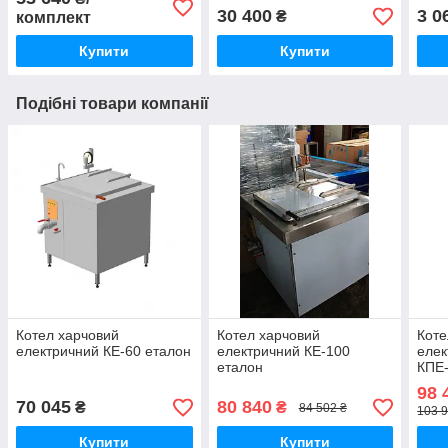
30 400
3 0
₴
комплект
Купити
Купити
Подібні товари компанії
Котел харчовий
Котел харчовий
Коте
електричний КЕ-60 еталон
електричний КЕ-100
елек
еталон
КПЕ-
98 
70 045
80 840
₴
₴
84 502 ₴
103 9
Купити
Купити