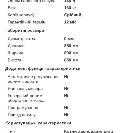
Об`єм варочного сосуда
130 л
Вага
160 кг
Колір корпусу
Срібний
Гарантійний термін
12 міс
Габаритні розміри
Диаметр котла
0 мм
Довжина
850 мм
Ширина
800 мм
Висота
850 мм
Додаткові функції і характеристики
Автоматичне регулювання
Ні
режимів роботи
Наявність міксера
Ні
Реверсний режим
Ні
обертання міксера
Програмування
Ні
Привід нахилу
Ні
Користувацькi характеристики
Тип
Котли харчоварильні з