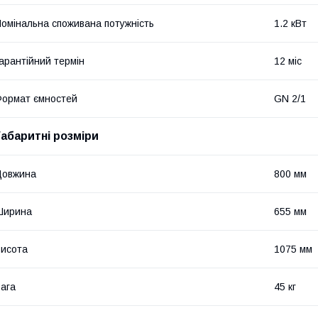
омінальна споживана потужність
1.2 кВт
арантійний термін
12 міс
ормат ємностей
GN 2/1
Габаритні розміри
Довжина
800 мм
Ширина
655 мм
исота
1075 мм
ага
45 кг