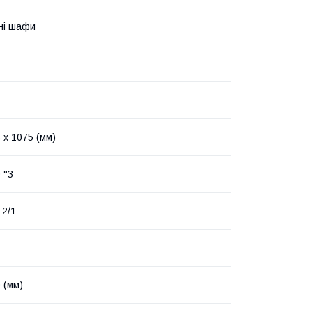
ні шафи
 х 1075 (мм)
 °З
2/1
 (мм)