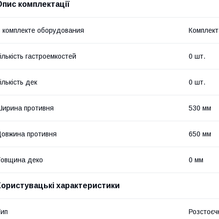
Опис комплектації
 комплекте оборудования
Комплект
ількість гастроемкостей
0 шт.
ількість дек
0 шт.
ирина противня
530 мм
овжина противня
650 мм
овщина деко
0 мм
Користувацькi характеристики
ип
Розстоєч