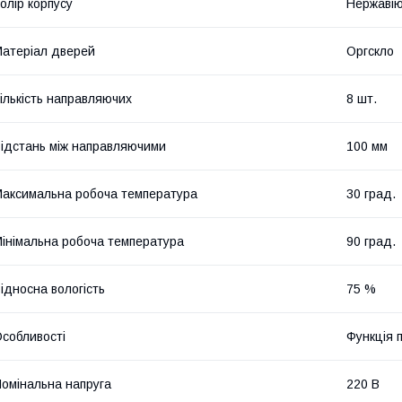
олір корпусу
Нержавію
атеріал дверей
Оргскло
ількість направляючих
8 шт.
ідстань між направляючими
100 мм
аксимальна робоча температура
30 град.
інімальна робоча температура
90 град.
ідносна вологість
75 %
собливості
Функція 
омінальна напруга
220 В