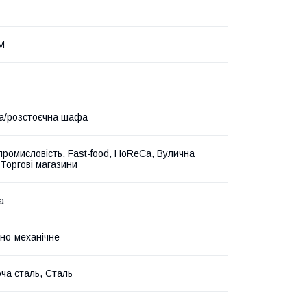
М
а/розстоєчна шафа
промисловість, Fast-food, HoReCa, Вулична
 Торгові магазини
а
но-механічне
ча сталь, Сталь