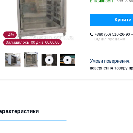
В наявності
Код:
2150
Купити
+380 (50) 510-26-90
–4%
Відділ продажів
Залишилось
0
0
днів
0
0
0
0
0
0
повернення товару п
арактеристики