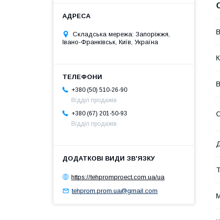
В
Складська мережа: Запоріжжя,
Івано-Франківськ, Київ, Україна
К
В
+380 (50) 510-26-90
Відділ продажів
С
+380 (67) 201-50-93
Відділ продажів
Д
Т
https://tehpromproect.com.ua/ua
tehprom.prom.ua@gmail.com
М