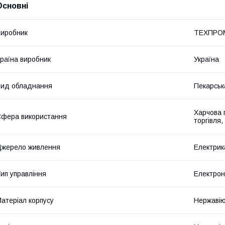
Основні
иробник
ТЕХПРО
раїна виробник
Україна
ид обладнання
Пекарськ
Харчова 
фера використання
торгівля,
жерело живлення
Електрик
ип управління
Електрон
атеріал корпусу
Нержавію