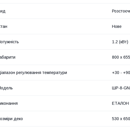
Вид
Розстоєч
Стан
Нове
отужність
1.2 (кВт)
абарити
800 х 655
іапазон регулювання температури
+30 - +90
Модель
ШР-8-GN 
иконання
ЕТАЛОН
озміри деко
530 х 650