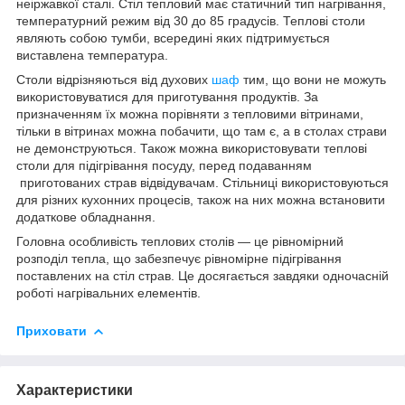
неіржавкої сталі. Стіл тепловий має статичний тип нагрівання,
температурний режим від 30 до 85 градусів. Теплові столи
являють собою тумби, всередині яких підтримується
виставлена температура.
Столи відрізняються від духових
шаф
тим, що вони не можуть
використовуватися для приготування продуктів. За
призначенням їх можна порівняти з тепловими вітринами,
тільки в вітринах можна побачити, що там є, а в столах страви
не демонструються. Також можна використовувати теплові
столи для підігрівання посуду, перед подаванням
приготованих страв відвідувачам. Стільниці використовуються
для різних кухонних процесів, також на них можна встановити
додаткове обладнання.
Головна особливість теплових столів — це рівномірний
розподіл тепла, що забезпечує рівномірне підігрівання
поставлених на стіл страв. Це досягається завдяки одночасній
роботі нагрівальних елементів.
Приховати
Характеристики