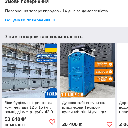
Умови повернення
Повернення товару впродовж 14 днів за домовленістю
Всі умови повернення
З цим товаром також замовляють
Ліси будівельні, риштовка,
Душова кабіна вулична
Доро
комплектації 12 х 15 (м),
пластикова Техпром,
вод
рамні, діаметр труби 42.0
вуличний літній душ для
плас
(мм)
дачі синій
доро
53 640
₴/
30 400
3 0
₴
комплект