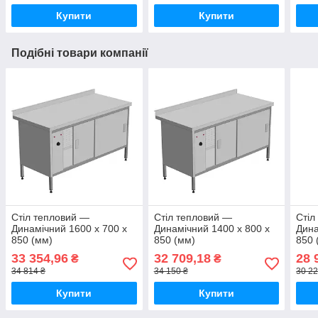
Купити
Купити
Подібні товари компанії
Стіл тепловий —
Стіл тепловий —
Стіл
Динамічний 1600 х 700 х
Динамічний 1400 х 800 х
Дина
850 (мм)
850 (мм)
850 
33 354,96
32 709,18
28 
₴
₴
34 814 ₴
34 150 ₴
30 22
Купити
Купити