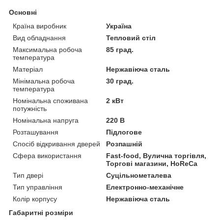
Основні
Країна виробник
Україна
Вид обладнання
Тепловий стіл
Максимальна робоча
85 град.
температура
Матеріал
Нержавіюча сталь
Мінімальна робоча
30 град.
температура
Номінальна споживана
2 кВт
потужність
Номінальна напруга
220 В
Розташування
Підлогове
Спосіб відкривання дверей
Розпашній
Сфера використання
Fast-food, Вулична торгівля,
Торгові магазини, HoReCa
Тип двері
Суцільнометалева
Тип управління
Електронно-механічне
Колір корпусу
Нержавіюча сталь
Габаритні розміри