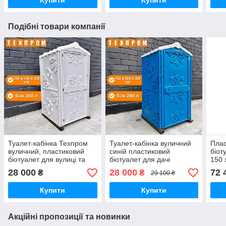
Купити
Купити
Подібні товари компанії
Туалет-кабінка Техпром
Туалет-кабінка вуличний
Плас
вуличний, пластиковий
синій пластиковий
біот
біотуалет для вулиці та
біотуалет для дачі
150 
дачі
біот
28 000
28 000
72 
₴
₴
29 100 ₴
Купити
Купити
Акційні пропозиції та новинки