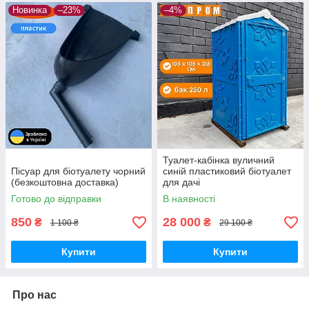
Новинка
–23%
–4%
Туалет-кабінка вуличний
Пісуар для біотуалету чорний
синій пластиковий біотуалет
(безкоштовна доставка)
для дачі
Готово до відправки
В наявності
850
28 000
₴
₴
1 100 ₴
29 100 ₴
Купити
Купити
Про нас