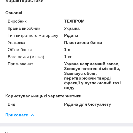
Характеристики
Основні
Виробник
ТЕХПРОМ
Країна виробник
Україна
Тип витратного матеріалу
Рідина
Упаковка
Пластикова банка
Об'єм банки
1 л
Вага пачки (мішка)
1 кг
Призначення
Усуває неприємний запах,
Знищує патогенні мікроби,
Зменшує обсяг,
перетворюючи тверді
фракції у вуглекислий газ і
воду
Користувальницькі характеристики
Вид
Рідина для біотуалету
Приховати