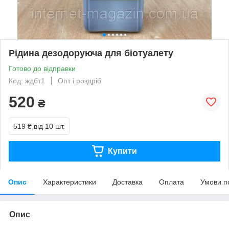
Рідина дезодоруюча для біотуалету
Готово до відправки
Код: ждбт1
Опт і роздріб
520
₴
519 ₴
від 10 шт.
Купити
Опис
Характеристики
Доставка
Оплата
Умови п
Опис