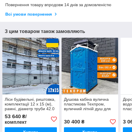
Повернення товару впродовж 14 днів за домовленістю
Всі умови повернення
З цим товаром також замовляють
Ліси будівельні, риштовка,
Душова кабіна вулична
Доро
комплектації 12 х 15 (м),
пластикова Техпром,
вод
рамні, діаметр труби 42.0
вуличний літній душ для
плас
(мм)
дачі синій
доро
53 640
₴/
30 400
3 0
₴
комплект