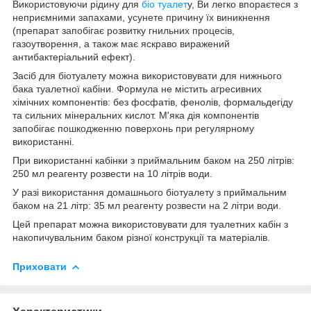
Використовуючи рідину для
біо туалет
у, Ви легко впораєтеся з
неприємними запахами, усунете причину їх виникнення
(препарат запобігає розвитку гнильних процесів,
газоутворення, а також має яскраво виражений
антибактеріальний ефект).
Засіб для біотуалету можна використовувати для нижнього
бака туалетної кабіни. Формула не містить агресивних
хімічних компонентів: без фосфатів, фенолів, формальдегіду
та сильних мінеральних кислот. М'яка дія компонентів
запобігає пошкодженню поверхонь при регулярному
використанні.
При використанні кабінки з приймальним баком на 250 літрів:
250 мл реагенту розвести на 10 літрів води.
У разі використання домашнього біотуалету з приймальним
баком на 21 літр: 35 мл реагенту розвести на 2 літри води.
Цей препарат можна використовувати для туалетних кабін з
накопичувальним баком різної конструкції та матеріалів.
Приховати