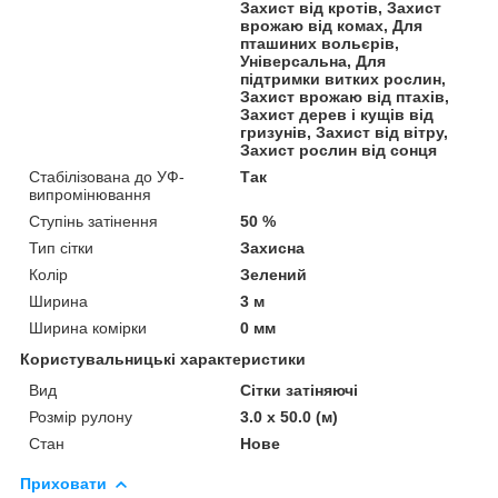
Захист від кротів, Захист
врожаю від комах, Для
пташиних вольєрів,
Універсальна, Для
підтримки витких рослин,
Захист врожаю від птахів,
Захист дерев і кущів від
гризунів, Захист від вітру,
Захист рослин від сонця
Стабілізована до УФ-
Так
випромінювання
Ступінь затінення
50 %
Тип сітки
Захисна
Колір
Зелений
Ширина
3 м
Ширина комірки
0 мм
Користувальницькі характеристики
Вид
Сітки затіняючі
Розмір рулону
3.0 х 50.0 (м)
Стан
Нове
Приховати