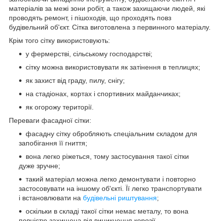
матеріалів за межі зони робіт, а також захищаючи людей, які
проводять ремонт, і пішоходів, що проходять повз
будівельний об'єкт. Сітка виготовлена з первинного матеріалу.
Крім того сітку використовують:
у фермерстві, сільському господарстві;
сітку можна використовувати як затінення в теплицях;
як захист від граду, пилу, снігу;
на стадіонах, кортах і спортивних майданчиках;
як огорожу території.
Переваги фасадної сітки:
фасадну сітку обробляють спеціальним складом для
запобігання її гниття;
вона легко ріжеться, тому застосування такої сітки
дуже зручне;
такий матеріал можна легко демонтувати і повторно
застосовувати на іншому об'єкті. Її легко транспортувати
і встановлювати на
будівельні риштування
;
оскільки в складі такої сітки немає металу, то вона
повністю захищена від виникнення корозії.