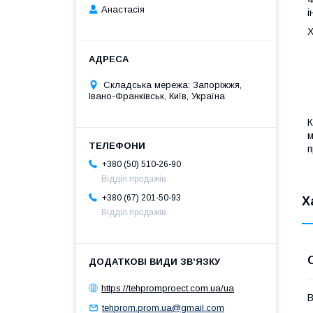
Анастасія
і
Х
Складська мережа: Запоріжжя,
Івано-Франківськ, Київ, Україна
К
м
п
+380 (50) 510-26-90
Відділ продажів
+380 (67) 201-50-93
Х
Відділ продажів
https://tehpromproect.com.ua/ua
В
tehprom.prom.ua@gmail.com