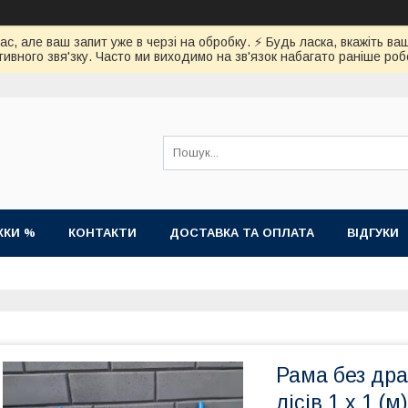
час, але ваш запит уже в черзі на обробку. ⚡️ Будь ласка, вкажіть
ивного звя'зку. Часто ми виходимо на зв'язок набагато раніше роб
ЖКИ %
КОНТАКТИ
ДОСТАВКА ТА ОПЛАТА
ВІДГУКИ
Рама без др
лісів 1 х 1 (м)