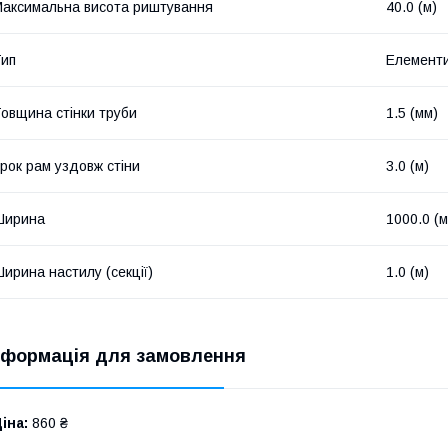
аксимальна висота риштування
40.0 (м)
ип
Елементи
овщина стінки труби
1.5 (мм)
рок рам уздовж стіни
3.0 (м)
Ширина
1000.0 (
ирина настилу (секції)
1.0 (м)
нформація для замовлення
іна:
860 ₴