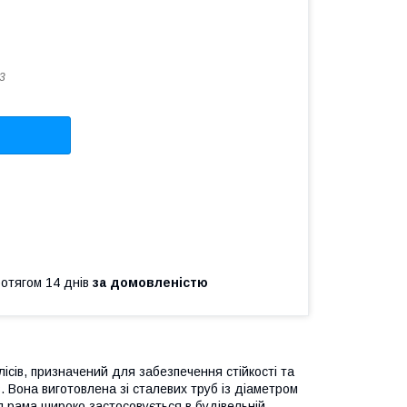
3
ротягом 14 днів
за домовленістю
ісів, призначений для забезпечення стійкості та
в. Вона виготовлена зі сталевих труб із діаметром
 рама широко застосовується в будівельній