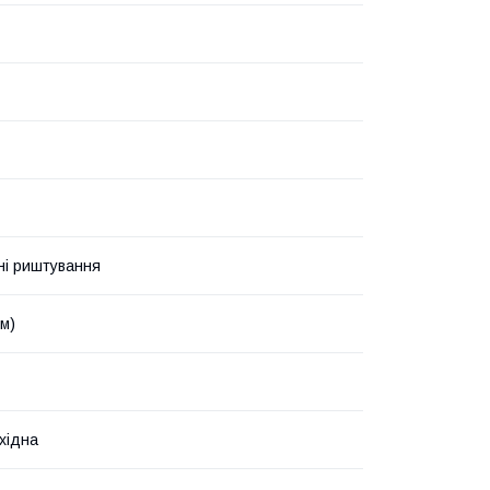
ні риштування
мм)
хідна