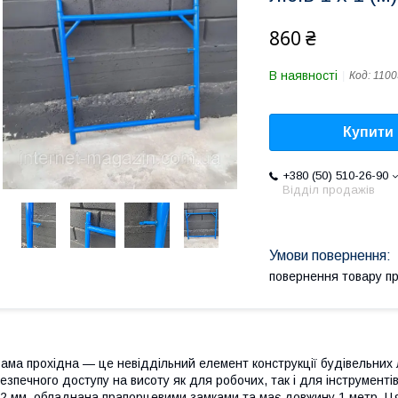
860 ₴
В наявності
Код:
1100
Купити
+380 (50) 510-26-90
Відділ продажів
повернення товару п
ама прохідна — це невіддільний елемент конструкції будівельних л
езпечного доступу на висоту як для робочих, так і для інструменті
2 мм, обладнана прапорцевими замками та має довжину 1 метр. Ця