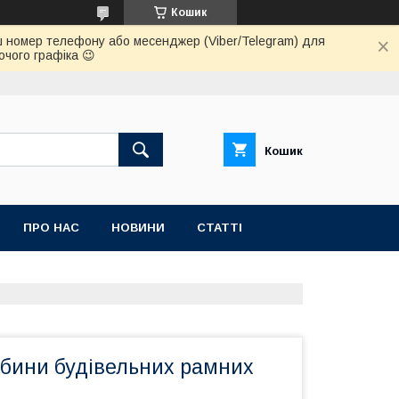
Кошик
 ваш номер телефону або месенджер (Viber/Telegram) для
очого графіка 😉
Кошик
ПРО НАС
НОВИНИ
СТАТТІ
абини будівельних рамних