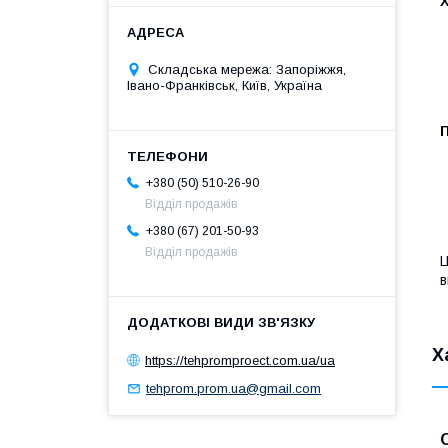
Складська мережа: Запоріжжя,
Івано-Франківськ, Київ, Україна
+380 (50) 510-26-90
Відділ продажів
+380 (67) 201-50-93
Відділ продажів
Ц
в
Х
https://tehpromproect.com.ua/ua
tehprom.prom.ua@gmail.com