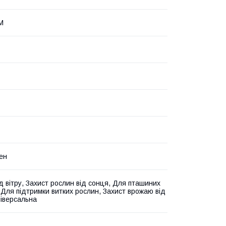
М
ен
ід вітру, Захист рослин від сонця, Для пташиних
, Для підтримки витких рослин, Захист врожаю від
ніверсальна