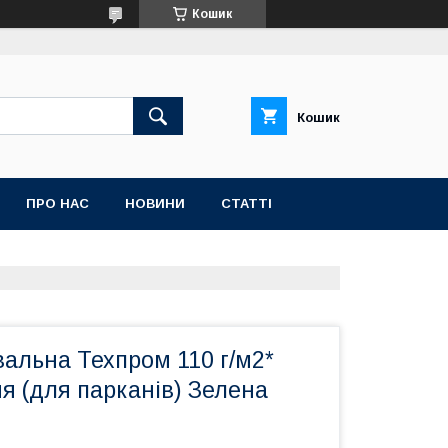
Кошик
Кошик
ПРО НАС
НОВИНИ
СТАТТІ
вальна Техпром 110 г/м2*
я (для парканів) Зелена