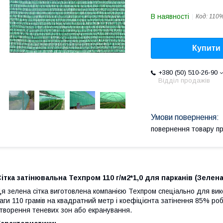
В наявності
Код:
110%
Купити
+380 (50) 510-26-90
Відділ продажів
повернення товару п
ітка затінювальна Техпром 110 г/м2*1,0 для парканів (Зелена
я зелена сітка виготовлена компанією Техпром спеціально для ви
аги 110 грамів на квадратний метр і коефіцієнта затінення 85% роб
творення теневих зон або екранування.