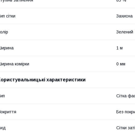
ип сітки
Захисна
олір
Зелений
Ширина
1 м
ирина комірки
0 мм
Користувальницькі характеристики
ип
Сітка фа
окриття
Без покр
Вид
Сітки зат