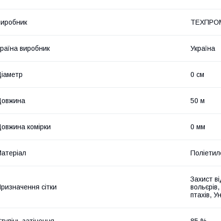
иробник
ТЕХПРО
раїна виробник
Україна
іаметр
0 см
Довжина
50 м
овжина комірки
0 мм
атеріал
Поліетил
Захист в
ризначення сітки
вольєрів
птахів, У
тупінь затінення
85 %