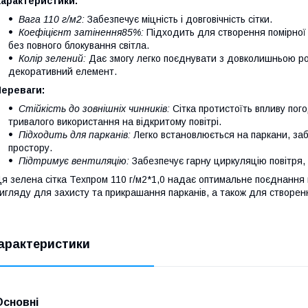
Характеристики:
Вага 110 г/м2:
Забезпечує міцність і довговічність сітки.
Коефіцієнт затінення85%:
Підходить для створення помірної т
без повного блокування світла.
Колір зелений:
Дає змогу легко поєднувати з довколишньою ро
декоративний елемент.
Переваги:
Стійкість до зовнішніх чинників:
Сітка протистоїть впливу пого
тривалого використання на відкритому повітрі.
Підходить для парканів:
Легко встановлюється на паркани, заб
простору.
Підтримує вентиляцію:
Забезпечує гарну циркуляцію повітря,
я зелена сітка Техпром 110 г/м2*1,0 надає оптимальне поєднання 
игляду для захисту та прикрашання парканів, а також для створенн
арактеристики
Основні