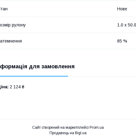
Стан
Нове
озмір рулону
1.0 х 50.0
атемнення
85 %
нформація для замовлення
іна:
2 124 ₴
Сайт створений на маркетплейсі
Prom.ua
Продавець на Bigl.ua