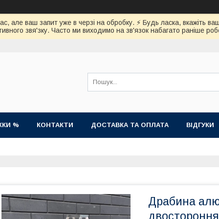
час, але ваш запит уже в черзі на обробку. ⚡️ Будь ласка, вкажіть
ивного звя'зку. Часто ми виходимо на зв'язок набагато раніше роб
ЖКИ %
КОНТАКТИ
ДОСТАВКА ТА ОПЛАТА
ВІДГУКИ
Драбина алю
двостороння