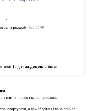
птом і в роздріб
Код:
10766
ротягом 14 днів
за домовленістю
нки.
а з міцного алюмінієвого профілю.
 транспортувати, а при зберіганні вона займає