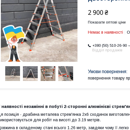
2 900 ₴
Показати оптові ціни
Немає в наявності
О
+380 (50) 510-26-90
Відділ продажів
повернення товару п
 наявності незамінні в побуті 2-сторонні алюмінієві стрем'я
я позиція - драбина металева стрем'янка 2х6 сходинок виготовлен
икористовується для робіт на висоті до 3.19 метрів.
овжина в складеному стані всього 1.26 метр, завдяки чому її легко