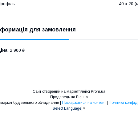
рофіль
40 х 20 (
нформація для замовлення
іна:
2 900 ₴
Сайт створений на маркетплейсі
Prom.ua
Продавець на Bigl.ua
Техпром - маркет будівельного обладнання |
Поскаржитися на контент
|
Політика конфід
Select Language
▼