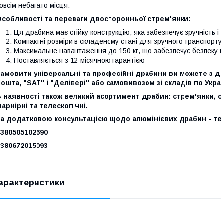
овсім небагато місця.
Особливості та переваги двосторонньої стрем'янки:
Ця драбина має стійку конструкцію, яка забезпечує зручність і 
Компактні розміри в складеному стані для зручного транспорту
Максимальне навантаження до 150 кг, що забезпечує безпеку п
Поставляється з 12-місячною гарантією
амовити універсальні та професійні драбини ви можете з д
ошта, "SAT" і "Делівері" або самовивозом зі складів по Украї
 наявності також великий асортимент драбин: стрем'янки, о
арнірні та телескопічні.
За додатковою консультацією щодо алюмінієвих драбин - т
+380505102690
+380672015093
арактеристики