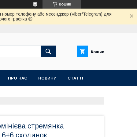
Кошик
 ваш номер телефону або месенджер (Viber/Telegram) для
очого графіка 😉
Кошик
ПРО НАС
НОВИНИ
СТАТТІ
мінієва стремянка
 6+6 сходинок