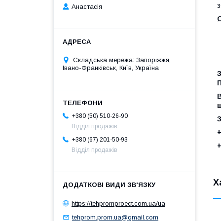
з
Анастасія
Складська мережа: Запоріжжя,
Івано-Франківськ, Київ, Україна
З
П
В
ш
+380 (50) 510-26-90
Відділ продажів
+380 (67) 201-50-93
Відділ продажів
Х
https://tehpromproect.com.ua/ua
tehprom.prom.ua@gmail.com