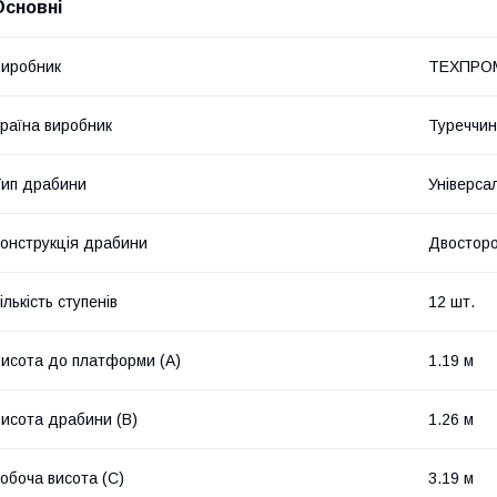
Основні
иробник
ТЕХПРО
раїна виробник
Туреччи
ип драбини
Універса
онструкція драбини
Двостор
ількість ступенів
12 шт.
исота до платформи (А)
1.19 м
исота драбини (В)
1.26 м
обоча висота (С)
3.19 м