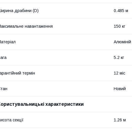
ирина драбини (D)
0.485 м
аксимальне навантаження
150 кг
атеріал
Алюміній
ага
5.2 кг
арантійний термін
12 міс
Стан
Новий
Користувальницькі характеристики
исота секції
1.26 м